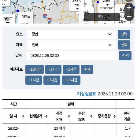
29.9
2.8
m/s
℃
-
-
-
mm
-
℃
mm
+
m/s
기흥구갈
-
-
m/s
mm
용인
-
수원
mm
−
28.8
℃
대부도
20 km
29.9
℃
영흥도
2.7
30.6
m/s
℃
2.8
m/s
-
mm
4.3
29.9
m/s
-
℃
mm
30.7
℃
-
오산
4.0
mm
m/s
6.5
m/s
-
mm
요소
-
mm
향남
29.0
℃
3.0
m/s
-
-
지역
℃
운평
mm
송탄
-
℃
m/s
-
s
mm
29.8
보
℃
날짜
30.1
℃
3.2
m/s
산
1.8
m/s
-
28.
mm
-
mm
1.4
℃
이전자료
-12시간
-3시간
-1시간
현재
-
m
/s
+1시간
+3시간
+12시간
기상실황표
2025.11.28.02:00
시간
날씨
시정
운량
현재
일.시
현재일기
중하운량
km
1/10
기온
도시별 기상실황표로 지점, 날씨, 기온, 강수, 바람, 기압등을 안내한 표입
28.02H
20 이상
1.7