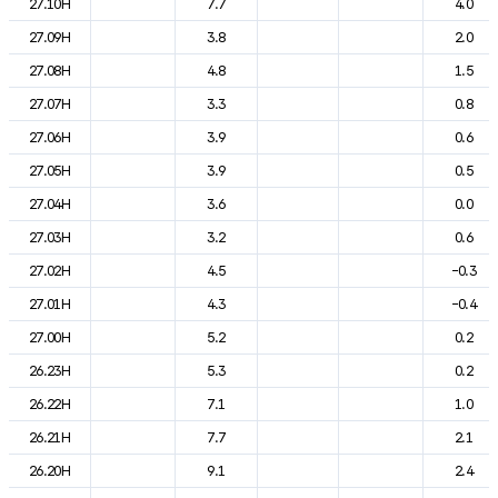
27.10H
7.7
4.0
27.09H
3.8
2.0
27.08H
4.8
1.5
27.07H
3.3
0.8
27.06H
3.9
0.6
27.05H
3.9
0.5
27.04H
3.6
0.0
27.03H
3.2
0.6
27.02H
4.5
-0.3
27.01H
4.3
-0.4
27.00H
5.2
0.2
26.23H
5.3
0.2
26.22H
7.1
1.0
26.21H
7.7
2.1
26.20H
9.1
2.4