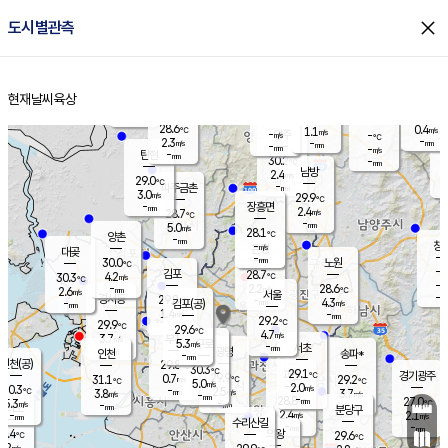
close
도시별관측
장남
판문점
28.0
℃
2.2
m/s
화현
27.5
동두천
℃
남면
-
현재날씨
육상
mm
파주
3.1
홈
m/s
포천
27.2
-
29.2
℃
mm
℃
28.7
℃
28.6
0.4
1.1
m/s
℃
m/s
-
양주
-
m/s
가
℃
-
2.3
-
mm
m/s
mm
-
mm
-
m/s
-
탄현
mm
30.2
-
2
℃
mm
남방
2.4
m/s
0
29.0
℃
-
파주금촌
mm
3.0
m/s
29.9
℃
-
장흥면
mm
2.4
m/s
28.7
℃
-
mm
5.0
m/s
28.1
℃
양촌
-
mm
창
-
m/s
은평
대곶
-
mm
30.0
노원
℃
-
김포
28.7
4.2
℃
30.3
m/s
℃
-
m/
-
2.2
28.6
m/s
mm
2.6
℃
m/s
서울
-
경서동
29.8
m
-
4.3
℃
mm
-
김포(공)
m/s
mm
1.4
-
m/s
mm
29.2
℃
29.9
-
℃
mm
29.6
℃
4.7
m/s
3.7
부천
m/s
5.3
구로
m/s
-
서초
mm
-
광명
mm
인천
송파*
-
mm
인천(공)
29.8
℃
30.3
℃
29.1
과천
경기광주
℃
29.9
0.7
31.1
29.2
m/s
℃
℃
℃
5.0
m/s
2.0
m/s
30.3
-
2.5
℃
mm
3.8
m/s
3.7
m/s
-
m/s
mm
-
28.8
27.0
mm
5.3
-
℃
℃
m/s
-
-
mm
무의도
mm
mm
분당구
2.4
-
2.1
m/s
m/s
mm
수리산길
-
-
mm
mm
9.4
의왕
29.6
℃
℃
3.2
m/s