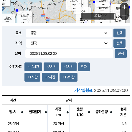
31.3
1.5
m/s
℃
-
-
-
mm
-
℃
mm
+
m/s
기흥구갈
-
-
m/s
mm
용인
-
수원
mm
−
32.1
℃
대부도
20 km
32.5
℃
영흥도
2.3
31.5
m/s
℃
2.5
m/s
-
mm
3.3
31.4
m/s
-
℃
mm
31.3
℃
-
오산
3.9
mm
m/s
4.9
m/s
-
mm
요소
-
mm
향남
31.2
℃
2.8
m/s
31.9
-
지역
℃
운평
mm
송탄
2.4
℃
m/s
-
s
mm
31.2
보
℃
날짜
32.8
℃
3.8
m/s
산
1.3
m/s
-
31.
mm
-
mm
1.2
℃
이전자료
-12시간
-3시간
-1시간
현재
-
m
/s
+1시간
+3시간
+12시간
기상실황표
2025.11.28.02:00
시간
날씨
시정
운량
현재
일.시
현재일기
중하운량
km
1/10
기온
도시별 기상실황표로 지점, 날씨, 기온, 강수, 바람, 기압등을 안내한 표입
28.02H
20 이상
4.6