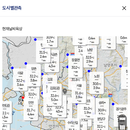
close
도시별관측
장남
판문점
30.8
℃
2.7
m/s
화현
31.3
동두천
℃
남면
-
현재날씨
육상
mm
파주
3.1
홈
m/s
포천
31.4
-
30.9
℃
mm
℃
30.5
℃
30.9
0.6
0.4
m/s
℃
m/s
-
양주
-
m/s
가
℃
-
1.7
-
mm
m/s
mm
-
mm
-
m/s
-
탄현
mm
33.3
-
3
℃
mm
남방
2.4
m/s
1
31.5
℃
-
파주금촌
mm
2.4
m/s
32.5
℃
-
장흥면
mm
2.9
m/s
31.4
℃
-
mm
4.3
m/s
30.2
℃
양촌
-
mm
창
-
m/s
은평
대곶
-
mm
32.2
노원
℃
-
김포
31.6
3.8
℃
32.2
m/s
℃
-
m/
-
1.3
30.5
m/s
mm
3.4
℃
m/s
서울
-
경서동
31.6
m
-
3.9
℃
mm
-
김포(공)
m/s
mm
2.1
-
m/s
mm
31.6
℃
32.0
-
℃
mm
32.6
℃
3.9
m/s
2.6
부천
m/s
5.0
구로
m/s
-
서초
mm
-
광명
mm
인천
송파*
-
mm
인천(공)
32.3
℃
32.3
℃
31.0
과천
경기광주
℃
32.1
0.7
31.7
30.9
m/s
℃
℃
℃
4.5
m/s
1.9
m/s
32.1
-
2.6
℃
mm
4.4
m/s
3.0
m/s
-
m/s
mm
-
31.3
29.6
mm
5.3
-
℃
℃
m/s
-
-
mm
무의도
mm
mm
분당구
2.3
-
2.6
m/s
m/s
mm
수리산길
-
-
mm
mm
0.4
의왕
32.1
℃
℃
2.8
m/s