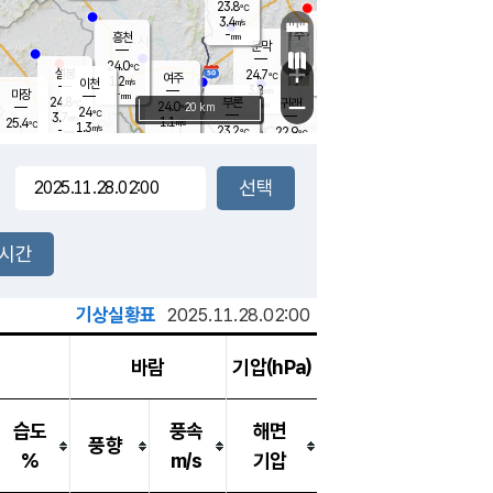
23.8
℃
강림
3.4
m/s
원주
-
흥천
mm
20.9
℃
문막
0.1
m/s
24.9
℃
24.0
-
℃
mm
+
3.1
설봉
m/s
24.7
℃
여주
1.2
m/s
이천
-
mm
3.8
m/s
-
마장
mm
신림
24.8
부론
-
귀래
−
℃
mm
24.0
20 km
℃
24
℃
3.7
m/s
1.1
25.4
m/s
℃
23.2
1.3
m/s
℃
-
23.2
22.9
mm
℃
-
℃
mm
3.3
m/s
-
1.2
mm
m/s
2.5
0.7
m/s
m/s
-
mm
-
백운
mm
7.5
-
mm
mm
백암
장호원
23.7
℃
1.3
m/s
22.8
℃
23.8
엄정
℃
0.5
mm
1.8
m/s
2.0
m/s
노은
9.0
mm
1.5
25.5
mm
℃
개
2시간
3.9
m/s
23.8
℃
15.5
mm
6
2.8
℃
m/s
13.5
m/s
mm
mm
기상실황표
2025.11.28.02:00
바람
기압(hPa)
습도
풍속
해면
풍향
%
m/s
기압