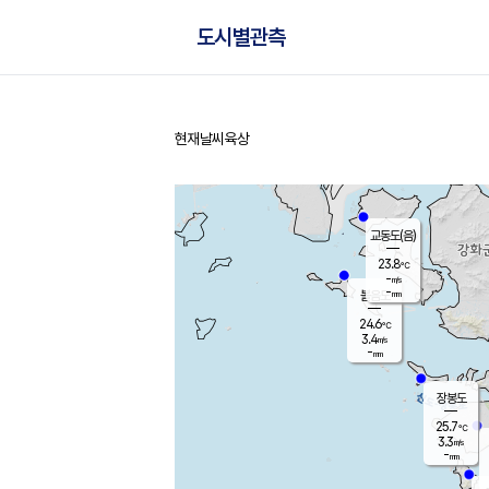
도시별관측
현재날씨
육상
홈
교동도(음)
23.8
℃
-
m/s
-
mm
볼음도
대연평
24.6
℃
3.4
m/s
26.3
℃
-
mm
2.0
m/s
-
mm
장봉도
25.7
℃
3.3
m/s
-
mm