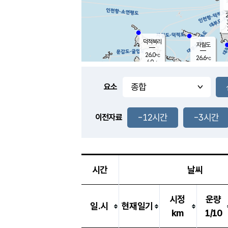
2
덕적북리
자월도
26.0
℃
26.6
℃
4.0
m/s
1.3
m/s
-
mm
3.5
mm
요소
풍도
26.6
덕적지도
3.8
m/
0.5
-12시간
-3시간
m
이전자료
25.7
℃
대
3.5
m/s
-
mm
26.7
6.6
m
-
mm
시간
날씨
시정
운량
일.시
현재일기
km
1/10