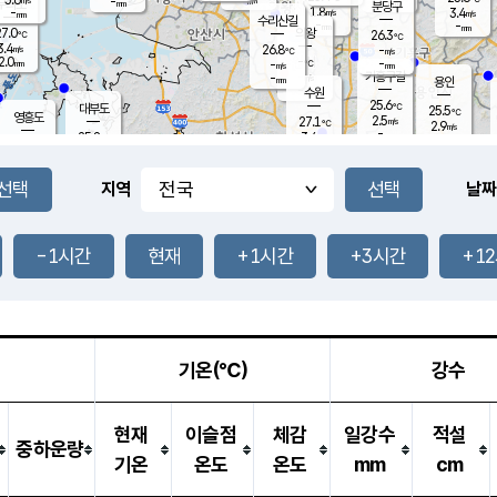
-
-
mm
무의도
mm
mm
분당구
1.8
-
3.4
m/s
m/s
mm
수리산길
-
-
mm
mm
7.0
의왕
26.3
℃
℃
3.4
26.8
m/s
-
m/s
℃
2.0
-
-
mm
-
℃
mm
m/s
기흥구갈
-
-
m/s
mm
용인
-
수원
mm
25.6
℃
대부도
25.5
℃
영흥도
2.5
27.1
m/s
℃
2.9
m/s
-
mm
3.4
25.8
m/s
-
℃
mm
27.6
℃
-
오산
3.9
mm
m/s
7.7
m/s
14.5
mm
11.5
mm
향남
25.8
℃
지역
날짜
2.2
m/s
27.2
-
℃
운평
mm
송탄
1.4
℃
m/s
-
s
mm
25.1
보
℃
25.6
-1시간
현재
+1시간
+3시간
+1
m
℃
2.6
m/s
산
0.3
m/s
27.0
22.
mm
-
mm
1.0
℃
1.0
/s
기온(℃)
강수
현재
이슬점
체감
일강수
적설
중하운량
기온
온도
온도
mm
cm