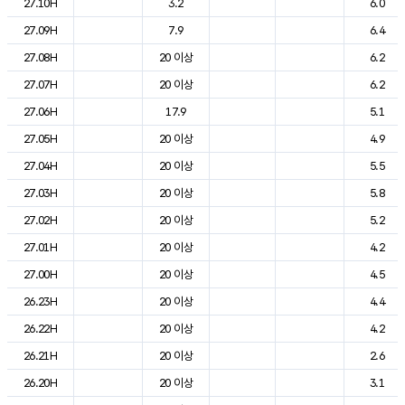
27.10H
3.2
6.0
27.09H
7.9
6.4
27.08H
20 이상
6.2
27.07H
20 이상
6.2
27.06H
17.9
5.1
27.05H
20 이상
4.9
27.04H
20 이상
5.5
27.03H
20 이상
5.8
27.02H
20 이상
5.2
27.01H
20 이상
4.2
27.00H
20 이상
4.5
26.23H
20 이상
4.4
26.22H
20 이상
4.2
26.21H
20 이상
2.6
26.20H
20 이상
3.1