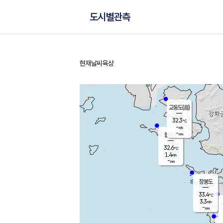
도시별관측
현재날씨
육상
홈
교동도(음)
32.3
℃
-
m/s
-
mm
볼음도
대연평
32.6
℃
1.4
m/s
34.3
℃
-
mm
1.7
m/s
-
mm
장봉도
33.4
℃
3.3
m/s
-
mm