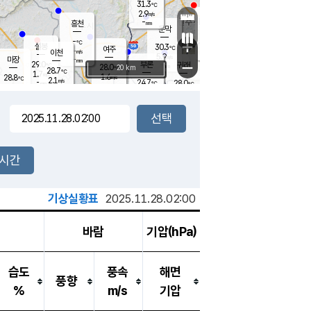
31.3
℃
강림
2.9
m/s
원주
-
흥천
mm
28.7
℃
문막
1.7
m/s
30.4
℃
-
-
℃
mm
+
4.4
설봉
m/s
30.3
℃
여주
-
m/s
이천
-
mm
5.9
m/s
-
마장
mm
신림
29.0
부론
-
귀래
−
℃
mm
28.0
20 km
℃
28.7
℃
1.7
m/s
1.6
28.8
m/s
℃
29.3
2.1
m/s
℃
-
24.7
28.0
mm
℃
-
℃
mm
2.0
m/s
-
2.1
mm
m/s
2.5
0.4
m/s
m/s
-
mm
-
백운
mm
7.5
-
mm
mm
백암
장호원
28.8
℃
3.8
m/s
23.5
℃
25.6
엄정
℃
0.5
mm
0.3
m/s
1.4
m/s
노은
9.0
mm
1.5
24.9
mm
℃
개
2시간
2.4
m/s
24.2
℃
15.5
mm
9
0.0
℃
m/s
13.5
m/s
mm
mm
기상실황표
2025.11.28.02:00
바람
기압(hPa)
습도
풍속
해면
풍향
%
m/s
기압