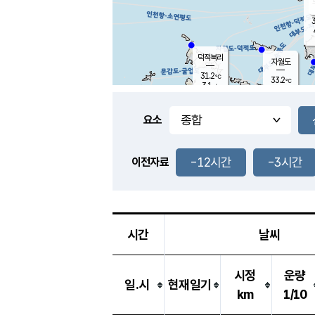
3
덕적북리
자월도
31.2
℃
33.2
℃
3.1
m/s
0.9
m/s
-
mm
-
mm
요소
풍도
30.2
덕적지도
2.6
m/
-
-12시간
-3시간
mm
이전자료
31.4
℃
대
3.8
m/s
-
mm
30.7
2.3
m
-
mm
시간
날씨
시정
운량
일.시
현재일기
km
1/10