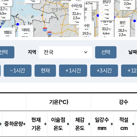
-
-
mm
무의도
mm
mm
분당구
4.2
-
2.0
m/s
m/s
mm
수리산길
-
-
mm
mm
3.7
의왕
-
℃
℃
4.0
32.6
m/s
-
m/s
℃
-
-
-
mm
2.3
℃
mm
m/s
기흥구갈
-
-
m/s
mm
용인
-
수원
mm
30.2
℃
대부도
28.3
℃
영흥도
4.4
29.3
m/s
℃
2.3
m/s
-
mm
6.1
25.0
m/s
-
℃
mm
29.7
℃
-
오산
4.5
mm
m/s
6.0
m/s
7.0
mm
-
mm
향남
27.2
℃
지역
날짜
2.6
m/s
27.4
-
℃
운평
mm
송탄
2.5
℃
m/s
-
s
mm
23.1
보
℃
26.2
-1시간
현재
+1시간
+3시간
+1
℃
5.5
m/s
산
1.0
m/s
25.0
22.
mm
-
mm
0.4
℃
1.0
/s
기온(℃)
강수
현재
이슬점
체감
일강수
적설
중하운량
기온
온도
온도
mm
cm