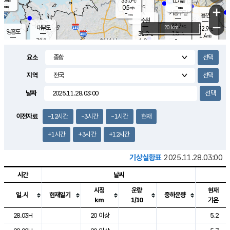
33.0
0.7
m/s
℃
-
-
-
mm
0.5
℃
mm
+
m/s
기흥구갈
-
-
m/s
mm
용인
-
수원
mm
−
33.7
℃
대부도
20 km
32.9
℃
영흥도
1.5
31.9
m/s
℃
1.4
m/s
-
mm
1.9
32.2
m/s
-
℃
mm
31.3
℃
-
오산
2.5
mm
m/s
1.2
m/s
-
mm
요소
-
mm
향남
32.5
℃
1.1
m/s
32.1
-
지역
℃
운평
mm
송탄
-
℃
m/s
-
s
mm
31.8
보
℃
날짜
32.4
℃
2.0
m/s
산
2.2
m/s
-
29.
mm
-
mm
-
m
℃
이전자료
-12시간
-3시간
-1시간
현재
-
m
/s
+1시간
+3시간
+12시간
기상실황표
2025.11.28.03:00
시간
날씨
시정
운량
현재
일.시
현재일기
중하운량
km
1/10
기온
도시별 기상실황표로 지점, 날씨, 기온, 강수, 바람, 기압등을 안내한 표입
28.03H
20 이상
5.2