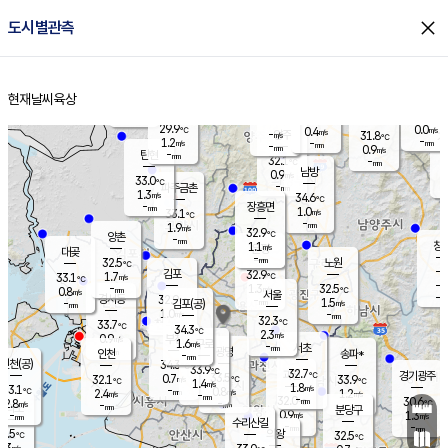
close
도시별관측
장남
판문점
30.5
℃
0.9
m/s
화현
32.2
동두천
℃
남면
-
현재날씨
육상
mm
파주
1.4
홈
m/s
포천
29.0
-
31.4
℃
mm
℃
32.2
℃
29.9
0.0
0.4
m/s
℃
m/s
-
양주
31.8
m/s
가
℃
-
1.2
-
mm
m/s
mm
-
mm
0.9
m/s
-
탄현
mm
32.1
-
3
℃
mm
남방
0.9
m/s
1
33.0
℃
-
파주금촌
mm
1.3
m/s
34.6
℃
-
장흥면
mm
1.0
m/s
33.1
℃
-
mm
1.9
m/s
32.9
℃
양촌
-
mm
창
1.1
m/s
은평
대곶
-
mm
32.5
노원
℃
-
김포
32.9
1.7
℃
33.1
m/s
℃
-
m/
-
1.3
32.5
m/s
mm
0.8
℃
m/s
서울
-
경서동
32.9
m
-
1.5
℃
mm
-
김포(공)
m/s
mm
1.0
-
m/s
mm
32.3
℃
33.7
-
℃
mm
34.3
℃
2.3
m/s
0.9
부천
m/s
1.6
구로
m/s
-
서초
mm
-
광명
mm
인천
송파*
-
mm
인천(공)
34.3
℃
33.9
℃
32.7
과천
경기광주
℃
33.5
0.7
32.1
33.9
m/s
℃
℃
℃
1.4
m/s
1.8
m/s
33.1
-
0.8
℃
mm
2.4
m/s
1.2
m/s
-
m/s
mm
-
32.0
30.6
mm
2.8
-
℃
℃
m/s
-
-
mm
무의도
mm
mm
분당구
0.9
-
1.3
m/s
m/s
mm
수리산길
-
-
mm
mm
1.5
의왕
32.5
℃
℃
2.3
m/s