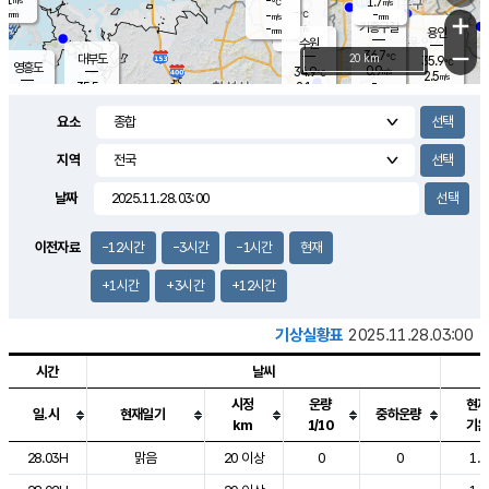
-
1.7
m/s
℃
-
-
-
mm
-
℃
mm
+
m/s
기흥구갈
-
-
m/s
mm
용인
-
수원
mm
−
36.7
℃
대부도
20 km
35.9
℃
영흥도
0.9
34.9
m/s
℃
2.5
m/s
-
mm
2.1
35.5
m/s
-
℃
mm
32.0
℃
-
오산
1.8
mm
m/s
1.1
m/s
-
mm
요소
-
mm
향남
36.0
℃
1.6
m/s
-
-
지역
℃
운평
mm
송탄
-
℃
m/s
-
s
mm
34.7
보
℃
날짜
36.5
℃
1.7
m/s
산
2.0
m/s
-
33.
mm
-
mm
0.9
℃
이전자료
-12시간
-3시간
-1시간
현재
-
m
/s
+1시간
+3시간
+12시간
기상실황표
2025.11.28.03:00
시간
날씨
시정
운량
현재
일.시
현재일기
중하운량
km
1/10
기온
도시별 기상실황표로 지점, 날씨, 기온, 강수, 바람, 기압등을 안내한 표입
28.03H
맑음
20 이상
0
0
1.0