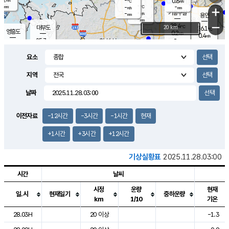
-
0.8
m/s
℃
-
-
-
mm
-
℃
mm
+
m/s
기흥구갈
-
-
m/s
mm
용인
-
mm
−
28.4
℃
대부도
20 km
26.1
℃
영흥도
0.2
m/s
0.4
m/s
-
mm
25.7
-
℃
mm
27.9
℃
오산
0.0
m/s
1.6
m/s
-
mm
요소
-
mm
향남
24.8
℃
0.0
m/s
28.5
-
지역
℃
운평
mm
송탄
0.4
℃
m/s
-
s
mm
26.8
보
℃
날짜
27.9
℃
1.2
m/s
산
0.4
m/s
-
22.
mm
-
mm
0.0
℃
이전자료
-12시간
-3시간
-1시간
현재
-
m
/s
+1시간
+3시간
+12시간
기상실황표
2025.11.28.03:00
시간
날씨
시정
운량
현재
일.시
현재일기
중하운량
km
1/10
기온
도시별 기상실황표로 지점, 날씨, 기온, 강수, 바람, 기압등을 안내한 표입
28.03H
20 이상
-1.3