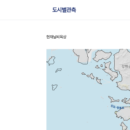
도시별관측
현재날씨
육상
홈