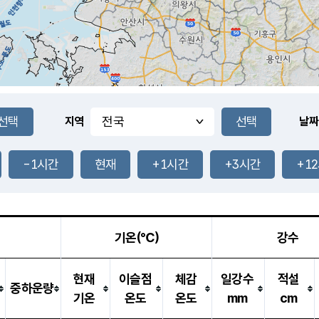
지역
날짜
-1시간
현재
+1시간
+3시간
+1
기온(℃)
강수
현재
이슬점
체감
일강수
적설
중하운량
기온
온도
온도
mm
cm