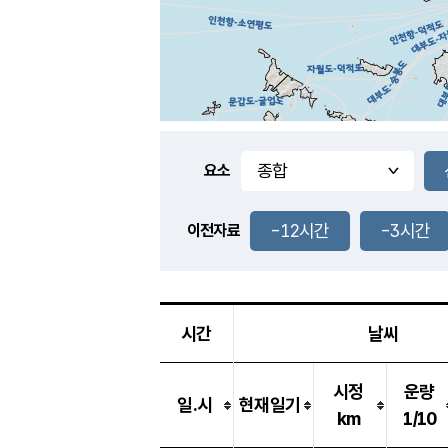
요소
-12시간
-3시간
이전자료
시간
날씨
시정
운량
일.시
현재일기
km
1/10