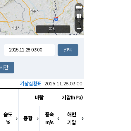
+
−
20 km
2시간
기상실황표
2025.11.28.03:00
바람
기압(hPa)
습도
풍속
해면
풍향
%
m/s
기압