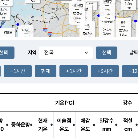
-
-
mm
무의도
mm
mm
분당구
1.2
-
1.4
m/s
m/s
mm
수리산길
-
-
mm
mm
1.7
의왕
-
℃
℃
2.7
32.3
m/s
-
m/s
℃
-
-
-
mm
0.9
℃
mm
m/s
기흥구갈
-
-
m/s
mm
용인
-
수원
mm
37.1
℃
대부도
37.6
℃
영흥도
1.4
36.2
m/s
℃
1.6
m/s
-
mm
3.1
32.3
m/s
-
℃
mm
33.5
℃
-
오산
1.4
mm
m/s
2.9
m/s
-
mm
-
mm
향남
34.8
℃
지역
날짜
1.5
m/s
36.5
-
℃
운평
mm
송탄
1.2
℃
m/s
-
s
mm
33.5
보
℃
37.1
-1시간
현재
+1시간
+3시간
+1
℃
2.6
m/s
산
1.1
m/s
-
33.
mm
-
mm
0.3
℃
-
m
/s
기온(℃)
강수
량
현재
이슬점
체감
일강수
적설
중하운량
10
기온
온도
온도
mm
cm