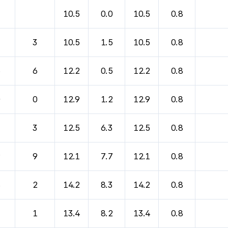
10.5
0.0
10.5
0.8
3
3
10.5
1.5
10.5
0.8
6
6
12.2
0.5
12.2
0.8
0
0
12.9
1.2
12.9
0.8
3
3
12.5
6.3
12.5
0.8
9
9
12.1
7.7
12.1
0.8
8
2
14.2
8.3
14.2
0.8
1
1
13.4
8.2
13.4
0.8