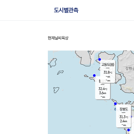
도시별관측
현재날씨
육상
홈
교동도(음)
31.8
℃
-
m/s
-
mm
볼음도
대연평
32.4
℃
3.6
m/s
32.5
℃
-
mm
2.3
m/s
-
mm
장봉도
31.3
℃
2.4
m/s
-
mm