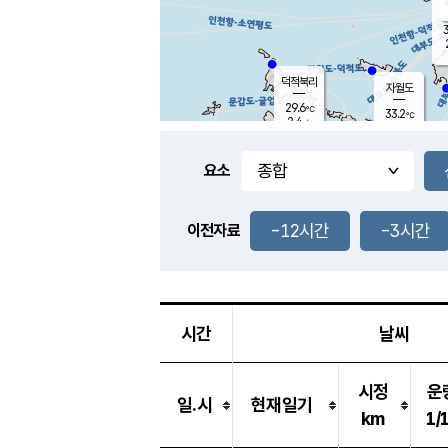
3
덕적북리
자월도
29.6
℃
33.2
℃
2.4
m/s
1.3
m/s
-
mm
-
mm
요소
풍도
29.1
덕적지도
3.2
m/
-
-12시간
-3시간
mm
이전자료
28.8
℃
대
3.4
m/s
-
mm
29.3
1.5
m
-
mm
시간
날씨
시정
운
일.시
현재일기
km
1/