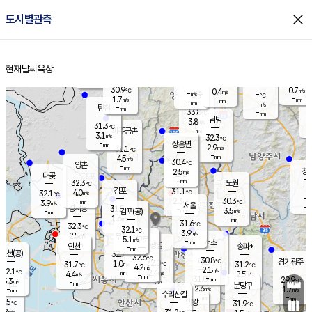
close
도시별관측
장남
판문점
30.7
℃
2.5
m/s
화현
30.7
동두천
℃
남면
-
현재날씨
육상
mm
파주
3.2
홈
m/s
포천
31.1
-
30.9
℃
mm
℃
30.7
℃
30.9
0.7
0.4
m/s
℃
m/s
-
양주
-
m/s
가
℃
-
1.7
-
mm
m/s
mm
-
mm
-
m/s
-
탄현
mm
33.8
-
2
℃
mm
남방
3.8
m/s
2
31.3
℃
-
파주금촌
mm
3.1
m/s
32.3
℃
-
장흥면
mm
2.9
m/s
31.1
℃
-
mm
4.5
m/s
30.4
℃
양촌
-
mm
창
2.5
m/s
은평
대곶
-
mm
32.3
노원
℃
-
김포
31.1
4.0
℃
32.1
m/s
℃
-
m/
-
2.3
30.3
m/s
mm
3.9
℃
m/s
서울
-
경서동
31.5
m
-
3.5
℃
mm
-
김포(공)
m/s
mm
1.6
-
m/s
mm
31.6
℃
32.3
-
℃
mm
32.1
℃
3.9
m/s
2.5
부천
m/s
5.1
구로
m/s
-
서초
mm
-
광명
mm
인천
송파*
-
mm
인천(공)
32.7
℃
32.6
℃
30.8
과천
경기광주
℃
32.0
1.0
31.7
31.2
m/s
℃
℃
℃
4.2
m/s
2.1
m/s
32.1
-
2.4
℃
mm
4.4
m/s
2.5
m/s
-
m/s
mm
-
31.0
29.9
mm
5.3
-
℃
℃
m/s
-
-
mm
무의도
mm
mm
분당구
2.6
-
1.7
m/s
m/s
mm
수리산길
-
-
mm
mm
0.5
의왕
31.9
℃
℃
2.8
m/s