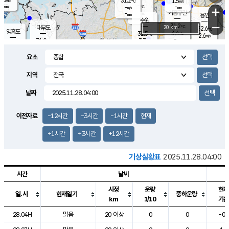
31.2
1.5
m/s
℃
-
-
-
mm
-
℃
mm
+
m/s
기흥구갈
-
-
m/s
mm
용인
-
수원
mm
−
31.2
℃
대부도
20 km
32.6
℃
영흥도
3.4
31.5
m/s
℃
2.6
m/s
-
mm
3.3
31.9
m/s
-
℃
mm
31.4
℃
-
오산
4.5
mm
m/s
6.8
m/s
-
mm
요소
-
mm
향남
31.9
℃
3.1
m/s
-
-
지역
℃
운평
mm
송탄
-
℃
m/s
-
s
mm
31.6
보
℃
날짜
32.7
℃
3.9
m/s
산
3.2
m/s
-
-
mm
-
mm
-
m
℃
이전자료
-12시간
-3시간
-1시간
현재
-
m
/s
+1시간
+3시간
+12시간
기상실황표
2025.11.28.04:00
시간
날씨
시정
운량
현재
일.시
현재일기
중하운량
km
1/10
기온
도시별 기상실황표로 지점, 날씨, 기온, 강수, 바람, 기압등을 안내한 표입
28.04H
맑음
20 이상
0
0
-0.