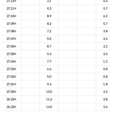
27.12H
3.1
6.4
27.11H
9.2
5.7
27.10H
8.9
6.2
27.09H
8.2
5.7
27.08H
7.2
3.8
27.07H
5.5
2.6
27.06H
8.7
2.2
27.05H
9.4
2.0
27.04H
7.7
1.2
27.03H
6.6
0.8
27.02H
5.0
0.8
27.01H
9.4
1.8
27.00H
10.0
2.2
26.23H
11.6
2.8
26.22H
14.5
3.6