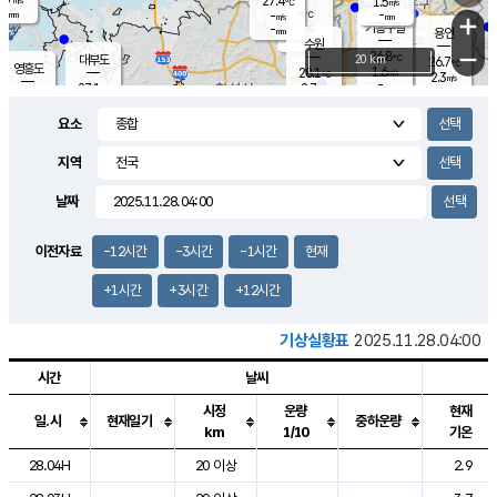
27.4
1.5
m/s
℃
-
-
-
mm
-
℃
mm
+
m/s
기흥구갈
-
-
m/s
mm
용인
-
수원
mm
−
26.8
℃
대부도
20 km
26.7
℃
영흥도
1.6
28.1
m/s
℃
2.3
m/s
-
mm
2.7
27.1
m/s
-
℃
mm
28.4
℃
-
오산
3.6
mm
m/s
5.8
m/s
-
mm
요소
-
mm
향남
26.8
℃
2.1
m/s
28.1
-
지역
℃
운평
mm
송탄
-
℃
m/s
-
s
mm
26.2
보
℃
날짜
27.0
℃
3.0
m/s
산
0.8
m/s
-
24.
mm
-
mm
0.7
℃
이전자료
-12시간
-3시간
-1시간
현재
-
m
/s
+1시간
+3시간
+12시간
기상실황표
2025.11.28.04:00
시간
날씨
시정
운량
현재
일.시
현재일기
중하운량
km
1/10
기온
도시별 기상실황표로 지점, 날씨, 기온, 강수, 바람, 기압등을 안내한 표입
28.04H
20 이상
2.9