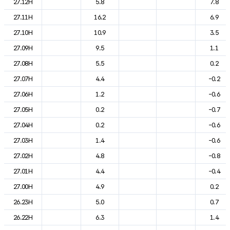
27.12H
5.8
7.8
27.11H
16.2
6.9
27.10H
10.9
3.5
27.09H
9.5
1.1
27.08H
5.5
0.2
27.07H
4.4
-0.2
27.06H
1.2
-0.6
27.05H
0.2
-0.7
27.04H
0.2
-0.6
27.03H
1.4
-0.6
27.02H
4.8
-0.8
27.01H
4.4
-0.4
27.00H
4.9
0.2
26.23H
5.0
0.7
26.22H
6.3
1.4