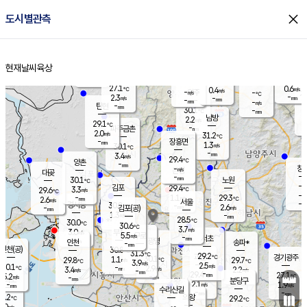
close
도시별관측
장남
판문점
28.0
℃
1.6
m/s
화현
28.9
동두천
℃
남면
-
현재날씨
육상
mm
파주
2.7
홈
m/s
포천
29.1
-
28.5
℃
mm
℃
28.3
℃
27.1
0.6
0.4
m/s
℃
m/s
-
양주
-
m/s
가
℃
-
2.3
-
mm
m/s
mm
-
mm
-
m/s
-
탄현
mm
30.1
-
2
℃
mm
남방
2.2
m/s
1
29.1
℃
-
파주금촌
mm
2.0
m/s
31.2
℃
-
장흥면
mm
1.3
m/s
30.1
℃
-
mm
3.4
m/s
29.4
℃
양촌
-
mm
창
-
m/s
은평
대곶
-
mm
30.1
노원
℃
-
김포
29.4
3.3
℃
29.6
m/s
℃
-
m/
-
1.1
29.3
m/s
mm
2.6
℃
m/s
서울
-
경서동
30.8
m
-
2.6
℃
mm
-
김포(공)
m/s
mm
1.3
-
m/s
mm
28.5
℃
30.0
-
℃
mm
30.6
℃
3.7
m/s
3.0
부천
m/s
5.5
구로
m/s
-
서초
mm
-
광명
mm
인천
송파*
-
mm
인천(공)
30.8
℃
31.3
℃
29.2
과천
경기광주
℃
30.1
1.1
29.8
29.7
m/s
℃
℃
℃
3.9
m/s
2.5
m/s
30.1
-
2.9
℃
mm
3.4
m/s
2.2
m/s
-
m/s
mm
-
29.4
27.1
mm
5.2
-
℃
℃
m/s
-
-
mm
무의도
mm
mm
분당구
2.1
-
1.9
m/s
m/s
mm
수리산길
-
-
mm
mm
9.2
의왕
29.2
℃
℃
3.0
m/s