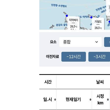
2
덕적북리
자월도
28.3
℃
28.3
℃
1.1
m/s
1.7
m/s
-
mm
-
mm
요소
풍도
27.4
덕적지도
0.4
m/
-
-12시간
-3시간
mm
이전자료
28.5
℃
대
4.4
m/s
-
mm
26.7
0.0
m
-
mm
시간
날씨
시정
일.시
현재일기
km