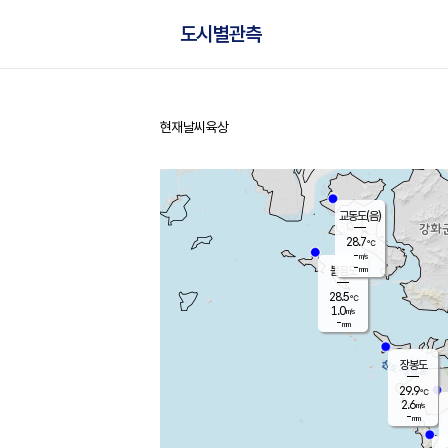
도시별관측
현재날씨
육상
홈
교동도(음)
28.7
℃
-
m/s
-
mm
볼음도
대연평
28.5
℃
1.0
m/s
29.6
℃
-
mm
2.5
m/s
-
mm
장봉도
29.9
℃
2.6
m/s
-
mm