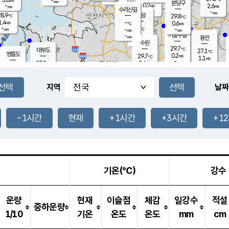
-
-
mm
무의도
mm
mm
분당구
0.2
-
2.6
m/s
m/s
mm
수리산길
-
-
mm
mm
8.9
의왕
29.8
℃
℃
1.4
-
m/s
0.6
m/s
℃
-
-
-
mm
-
℃
mm
m/s
기흥구갈
-
-
m/s
mm
용인
-
수원
mm
29.7
℃
대부도
27.1
℃
영흥도
0.2
29.7
m/s
℃
1.1
m/s
-
mm
2.4
27.8
m/s
-
℃
mm
30.6
℃
-
오산
1.2
mm
m/s
2.7
m/s
-
mm
-
mm
향남
26.9
℃
지역
날짜
0.8
m/s
30.0
-
℃
운평
mm
송탄
0.4
℃
m/s
-
s
mm
27.9
보
℃
30.2
-1시간
현재
+1시간
+3시간
+1
℃
1.8
m/s
산
0.9
m/s
-
24.
mm
-
mm
0.0
℃
-
m
/s
기온(℃)
강수
운량
현재
이슬점
체감
일강수
적설
중하운량
1/10
기온
온도
온도
mm
cm