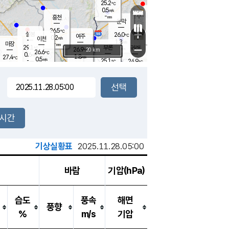
25.2
℃
강림
0.5
m/s
원주
-
흥천
mm
23.4
℃
문막
0.6
m/s
27.8
℃
26.5
-
℃
mm
+
0.3
설봉
m/s
26.0
℃
여주
0.2
m/s
이천
-
mm
1.8
m/s
-
마장
mm
신림
29.1
부론
-
귀래
−
℃
mm
26.9
20 km
℃
26.6
℃
0.6
m/s
1.8
27.4
m/s
℃
23.0
0.5
m/s
℃
-
25.1
24.9
mm
℃
-
℃
mm
0.0
m/s
-
0.3
mm
m/s
0.0
0.1
m/s
m/s
-
mm
-
백운
mm
-
-
mm
mm
백암
장호원
24.0
℃
0.2
m/s
23.9
℃
26.4
엄정
℃
-
mm
0.0
m/s
0.4
m/s
노은
-
mm
-
25.5
mm
℃
개
2시간
0.3
m/s
25.4
℃
-
mm
0
0.0
℃
m/s
-
m/s
mm
m
기상실황표
2025.11.28.05:00
바람
기압(hPa)
습도
풍속
해면
풍향
%
m/s
기압