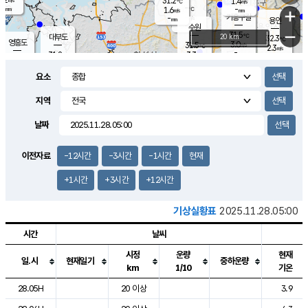
31.2
1.4
m/s
℃
-
-
-
mm
1.6
℃
mm
+
m/s
기흥구갈
-
-
m/s
mm
용인
-
수원
mm
−
31.5
℃
대부도
20 km
32.3
℃
영흥도
3.0
31.5
m/s
℃
2.3
m/s
-
mm
3.3
31.8
m/s
-
℃
mm
30.8
℃
-
오산
3.7
mm
m/s
4.8
m/s
-
mm
요소
-
mm
향남
31.5
℃
2.2
m/s
-
-
지역
℃
운평
mm
송탄
-
℃
m/s
-
s
mm
31.1
보
℃
날짜
32.4
℃
3.2
m/s
산
1.9
m/s
-
30.
mm
-
mm
1.3
℃
이전자료
-12시간
-3시간
-1시간
현재
-
m
/s
+1시간
+3시간
+12시간
기상실황표
2025.11.28.05:00
시간
날씨
시정
운량
현재
일.시
현재일기
중하운량
km
1/10
기온
도시별 기상실황표로 지점, 날씨, 기온, 강수, 바람, 기압등을 안내한 표입
28.05H
20 이상
3.9