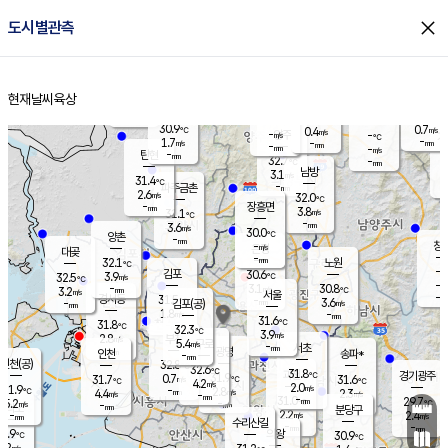
close
도시별관측
장남
판문점
30.6
℃
2.7
m/s
화현
31.4
동두천
℃
남면
-
현재날씨
육상
mm
파주
2.7
홈
m/s
포천
31.5
-
30.9
℃
mm
℃
30.1
℃
30.9
0.7
0.4
m/s
℃
m/s
-
양주
-
m/s
가
℃
-
1.7
-
mm
m/s
mm
-
mm
-
m/s
-
탄현
mm
32.7
-
3
℃
mm
남방
3.1
m/s
1
31.4
℃
-
파주금촌
mm
2.6
m/s
32.0
℃
-
장흥면
mm
3.8
m/s
31.1
℃
-
mm
3.6
m/s
30.0
℃
양촌
-
mm
창
-
m/s
은평
대곶
-
mm
32.1
노원
℃
-
김포
30.6
3.9
℃
32.5
m/s
℃
-
m/
-
3.1
30.8
m/s
mm
3.2
℃
m/s
서울
-
경서동
31.5
m
-
3.6
℃
mm
-
김포(공)
m/s
mm
1.8
-
m/s
mm
31.6
℃
31.8
-
℃
mm
32.3
℃
3.9
m/s
2.8
부천
m/s
5.4
구로
m/s
-
서초
mm
-
광명
mm
인천
송파*
-
mm
인천(공)
32.8
℃
32.6
℃
31.8
과천
경기광주
℃
31.9
0.7
31.7
31.6
m/s
℃
℃
℃
4.2
m/s
2.0
m/s
31.9
-
2.8
℃
mm
4.4
m/s
2.3
m/s
-
m/s
mm
-
31.0
29.7
mm
5.2
-
℃
℃
m/s
-
-
mm
무의도
mm
mm
분당구
2.2
-
2.4
m/s
m/s
mm
수리산길
-
-
mm
mm
0.9
의왕
30.9
℃
℃
2.2
m/s