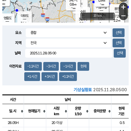
34.7
0.9
m/s
℃
-
-
-
mm
0.8
℃
mm
+
m/s
기흥구갈
-
-
m/s
mm
용인
-
수원
mm
−
36.9
℃
대부도
20 km
37.2
℃
영흥도
1.0
36.4
m/s
℃
2.2
m/s
-
mm
0.8
34.4
m/s
-
℃
mm
34.1
℃
-
오산
2.6
mm
m/s
3.3
m/s
-
mm
요소
-
mm
향남
36.9
℃
1.5
m/s
37.5
-
지역
℃
운평
mm
송탄
1.1
℃
m/s
-
s
mm
34.6
보
℃
날짜
38.4
℃
2.8
m/s
산
1.1
m/s
-
33.
mm
-
mm
1.3
℃
이전자료
-12시간
-3시간
-1시간
현재
-
m
/s
+1시간
+3시간
+12시간
기상실황표
2025.11.28.05:00
시간
날씨
시정
운량
현재
일.시
현재일기
중하운량
km
1/10
기온
도시별 기상실황표로 지점, 날씨, 기온, 강수, 바람, 기압등을 안내한 표입
28.05H
20 이상
0.5