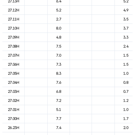
27.13H
6.4
5.2
27.12H
5.2
4.9
27.11H
2.7
3.5
27.10H
8.0
3.7
27.09H
4.8
3.3
27.08H
7.5
2.4
27.07H
7.0
1.5
27.06H
7.3
1.5
27.05H
8.3
1.0
27.04H
7.6
0.8
27.03H
6.8
0.7
27.02H
7.2
1.2
27.01H
5.1
1.0
27.00H
7.7
1.7
26.23H
7.4
2.0