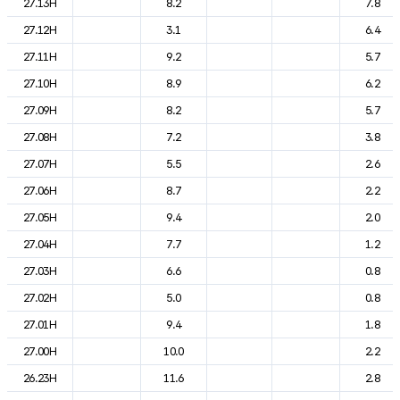
27.13H
8.2
7.8
27.12H
3.1
6.4
27.11H
9.2
5.7
27.10H
8.9
6.2
27.09H
8.2
5.7
27.08H
7.2
3.8
27.07H
5.5
2.6
27.06H
8.7
2.2
27.05H
9.4
2.0
27.04H
7.7
1.2
27.03H
6.6
0.8
27.02H
5.0
0.8
27.01H
9.4
1.8
27.00H
10.0
2.2
26.23H
11.6
2.8