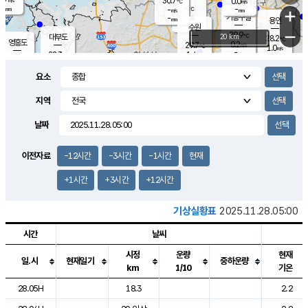
30.7
0.0
m/s
℃
-
-
-
mm
-
℃
mm
+
m/s
기흥구갈
-
-
m/s
mm
용인
-
수원
mm
−
29.9
℃
대부도
20 km
28.2
℃
영흥도
0.2
29.7
m/s
℃
1.0
m/s
-
mm
1.4
28.3
m/s
-
℃
mm
30.1
℃
-
오산
1.7
mm
m/s
1.6
m/s
-
mm
요소
-
mm
향남
26.8
℃
0.0
m/s
30.9
-
지역
℃
운평
mm
송탄
0.0
℃
m/s
-
s
mm
27.3
보
℃
날짜
31.1
℃
0.2
m/s
산
0.1
m/s
-
24.
mm
-
mm
0.0
℃
이전자료
-12시간
-3시간
-1시간
현재
-
m
/s
+1시간
+3시간
+12시간
기상실황표
2025.11.28.05:00
시간
날씨
시정
운량
현재
일.시
현재일기
중하운량
km
1/10
기온
도시별 기상실황표로 지점, 날씨, 기온, 강수, 바람, 기압등을 안내한 표입
28.05H
18.3
2.2