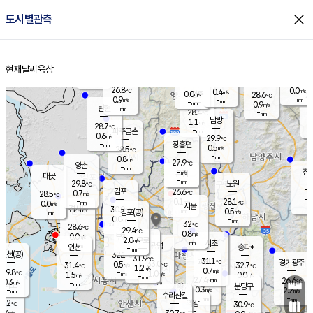
close
도시별관측
장남
판문점
27.1
℃
1.3
m/s
화현
25.5
동두천
℃
남면
-
현재날씨
육상
mm
파주
0.6
홈
m/s
포천
26.0
-
27.7
℃
mm
℃
27.4
℃
26.8
0.0
0.4
m/s
℃
m/s
0.0
양주
28.6
m/s
가
℃
-
0.9
-
mm
m/s
mm
-
mm
0.9
m/s
-
탄현
mm
28.4
-
2
℃
mm
남방
1.1
m/s
0
28.7
℃
-
파주금촌
mm
0.6
m/s
29.9
℃
-
장흥면
mm
0.5
m/s
28.5
℃
-
mm
0.8
m/s
27.9
℃
양촌
-
mm
창
-
m/s
은평
대곶
-
mm
29.8
노원
℃
-
김포
26.6
0.7
℃
28.5
m/s
℃
-
m/
-
0.1
28.1
m/s
mm
0.0
℃
m/s
서울
-
경서동
30.0
m
-
0.5
℃
mm
-
김포(공)
m/s
mm
0.0
-
m/s
mm
32
℃
28.6
-
℃
mm
29.4
℃
0.8
m/s
0.0
부천
m/s
2.0
구로
m/s
-
서초
mm
-
광명
mm
인천
송파*
-
mm
인천(공)
32.1
℃
31.9
℃
31.1
과천
경기광주
℃
33.0
0.5
31.4
32.7
m/s
℃
℃
℃
1.2
m/s
0.7
m/s
29.8
-
1.0
℃
mm
1.5
m/s
0.0
m/s
-
m/s
mm
-
27.4
26.6
mm
0.3
-
℃
℃
m/s
-
-
mm
무의도
mm
mm
분당구
0.3
-
2.2
m/s
m/s
mm
수리산길
-
-
mm
mm
9.2
의왕
30.9
℃
℃
0.7
m/s