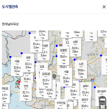
close
도시별관측
장남
판문점
30.6
℃
2.7
m/s
화현
31.4
동두천
℃
남면
-
현재날씨
육상
mm
파주
2.7
홈
m/s
포천
31.5
-
30.9
℃
mm
℃
30.1
℃
30.9
0.7
0.4
m/s
℃
m/s
-
양주
-
m/s
가
℃
-
1.7
-
mm
m/s
mm
-
mm
-
m/s
-
탄현
mm
32.7
-
3
℃
mm
남방
3.1
m/s
1
31.4
℃
-
파주금촌
mm
2.6
m/s
32.0
℃
-
장흥면
mm
3.8
m/s
31.1
℃
-
mm
3.6
m/s
30.0
℃
양촌
-
mm
창
-
m/s
은평
대곶
-
mm
32.1
노원
℃
-
김포
30.6
3.9
℃
32.5
m/s
℃
-
m/
-
3.1
30.8
m/s
mm
3.2
℃
m/s
서울
-
경서동
31.5
m
-
3.6
℃
mm
-
김포(공)
m/s
mm
1.8
-
m/s
mm
31.6
℃
31.8
-
℃
mm
32.3
℃
3.9
m/s
2.8
부천
m/s
5.4
구로
m/s
-
서초
mm
-
광명
mm
인천
송파*
-
mm
인천(공)
32.8
℃
32.6
℃
31.8
과천
경기광주
℃
31.9
0.7
31.7
31.6
m/s
℃
℃
℃
4.2
m/s
2.0
m/s
31.9
-
2.8
℃
mm
4.4
m/s
2.3
m/s
-
m/s
mm
-
31.0
29.7
mm
5.2
-
℃
℃
m/s
-
-
mm
무의도
mm
mm
분당구
2.2
-
2.4
m/s
m/s
mm
수리산길
-
-
mm
mm
0.9
의왕
30.9
℃
℃
2.2
m/s