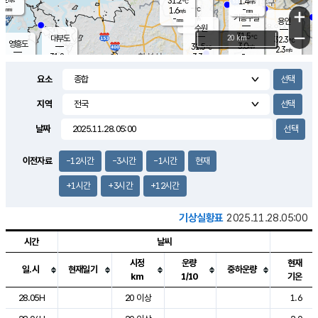
31.2
1.4
m/s
℃
-
-
-
mm
1.6
℃
mm
+
m/s
기흥구갈
-
-
m/s
mm
용인
-
수원
mm
−
31.5
℃
대부도
20 km
32.3
℃
영흥도
3.0
31.5
m/s
℃
2.3
m/s
-
mm
3.3
31.8
m/s
-
℃
mm
30.8
℃
-
오산
3.7
mm
m/s
4.8
m/s
-
mm
요소
-
mm
향남
31.5
℃
2.2
m/s
-
-
지역
℃
운평
mm
송탄
-
℃
m/s
-
s
mm
31.1
보
℃
날짜
32.4
℃
3.2
m/s
산
1.9
m/s
-
30.
mm
-
mm
1.3
℃
이전자료
-12시간
-3시간
-1시간
현재
-
m
/s
+1시간
+3시간
+12시간
기상실황표
2025.11.28.05:00
시간
날씨
시정
운량
현재
일.시
현재일기
중하운량
km
1/10
기온
도시별 기상실황표로 지점, 날씨, 기온, 강수, 바람, 기압등을 안내한 표입
28.05H
20 이상
1.6