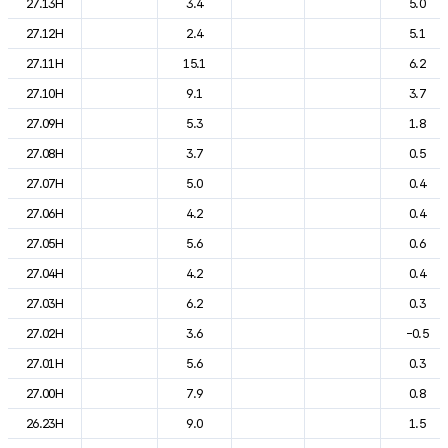
27.13H
3.4
5.0
27.12H
2.4
5.1
27.11H
15.1
6.2
27.10H
9.1
3.7
27.09H
5.3
1.8
27.08H
3.7
0.5
27.07H
5.0
0.4
27.06H
4.2
0.4
27.05H
5.6
0.6
27.04H
4.2
0.4
27.03H
6.2
0.3
27.02H
3.6
-0.5
27.01H
5.6
0.3
27.00H
7.9
0.8
26.23H
9.0
1.5