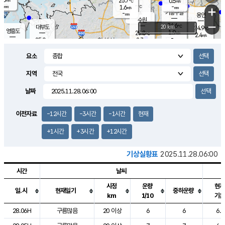
25.7
0.5
m/s
℃
-
-
-
mm
1.6
℃
mm
+
m/s
기흥구갈
-
-
m/s
mm
용인
-
수원
mm
−
24.6
℃
대부도
20 km
24.9
℃
영흥도
1.9
25.8
m/s
℃
2.4
m/s
-
mm
2.7
25.0
m/s
-
℃
mm
26.8
℃
-
오산
3.2
mm
m/s
7.1
m/s
-
mm
요소
-
mm
향남
24.9
℃
2.0
m/s
26.0
-
지역
℃
운평
mm
송탄
-
℃
m/s
-
s
mm
24.7
보
℃
날짜
25.1
℃
2.2
m/s
산
0.1
m/s
-
21.
mm
-
mm
1.0
℃
이전자료
-12시간
-3시간
-1시간
현재
-
m
/s
+1시간
+3시간
+12시간
기상실황표
2025.11.28.06:00
시간
날씨
시정
운량
현재
일.시
현재일기
중하운량
km
1/10
기온
도시별 기상실황표로 지점, 날씨, 기온, 강수, 바람, 기압등을 안내한 표입
28.06H
구름많음
20 이상
6
6
6.6