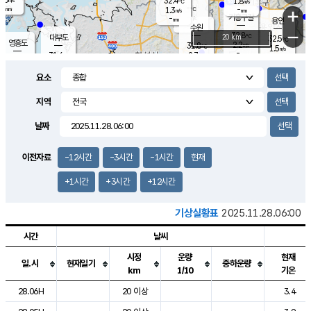
32.4
1.8
m/s
℃
-
-
-
mm
1.3
℃
mm
+
m/s
기흥구갈
-
-
m/s
mm
용인
-
수원
mm
−
32.8
℃
대부도
20 km
32.5
℃
영흥도
2.2
31.8
m/s
℃
1.5
m/s
-
mm
2.7
31.6
m/s
-
℃
mm
30.7
℃
-
오산
2.5
mm
m/s
2.2
m/s
-
mm
요소
-
mm
향남
31.3
℃
1.9
m/s
31.5
-
지역
℃
운평
mm
송탄
1.6
℃
m/s
-
s
mm
31.3
보
℃
날짜
32.2
℃
2.5
m/s
산
1.9
m/s
-
29.
mm
-
mm
0.9
℃
이전자료
-12시간
-3시간
-1시간
현재
-
m
/s
+1시간
+3시간
+12시간
기상실황표
2025.11.28.06:00
시간
날씨
시정
운량
현재
일.시
현재일기
중하운량
km
1/10
기온
도시별 기상실황표로 지점, 날씨, 기온, 강수, 바람, 기압등을 안내한 표입
28.06H
20 이상
3.4