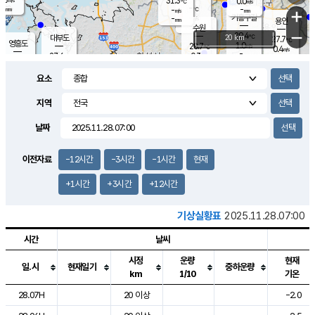
31.3
0.0
m/s
℃
-
-
-
mm
-
℃
mm
+
m/s
기흥구갈
-
-
m/s
mm
용인
-
수원
mm
−
29.4
℃
대부도
20 km
27.7
℃
영흥도
1.0
28.7
m/s
℃
0.4
m/s
-
mm
0.3
27.6
m/s
-
℃
mm
30.2
℃
-
오산
1.1
mm
m/s
1.8
m/s
-
mm
요소
-
mm
향남
26.7
℃
0.2
m/s
29.8
-
지역
℃
운평
mm
송탄
-
℃
m/s
-
s
mm
27.7
보
℃
날짜
30.2
℃
2.2
m/s
산
0.9
m/s
-
24.
mm
-
mm
0.3
℃
이전자료
-12시간
-3시간
-1시간
현재
-
m
/s
+1시간
+3시간
+12시간
기상실황표
2025.11.28.07:00
시간
날씨
시정
운량
현재
일.시
현재일기
중하운량
km
1/10
기온
도시별 기상실황표로 지점, 날씨, 기온, 강수, 바람, 기압등을 안내한 표입
28.07H
20 이상
-2.0