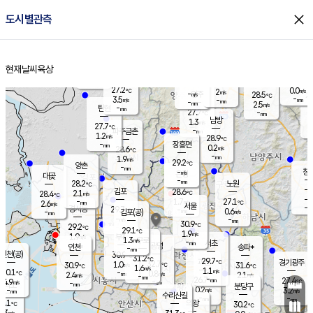
close
도시별관측
장남
판문점
27.7
℃
1.6
m/s
화현
26.9
동두천
℃
남면
-
현재날씨
육상
mm
파주
2.5
홈
m/s
포천
24.9
-
28.8
℃
mm
℃
28.4
℃
27.2
0.0
2
m/s
℃
m/s
-
양주
28.5
m/s
가
℃
-
3.5
-
mm
m/s
mm
-
mm
2.5
m/s
-
탄현
mm
27.7
-
2
℃
mm
남방
1.3
m/s
0
27.7
℃
-
파주금촌
mm
1.2
m/s
28.9
℃
-
장흥면
mm
0.2
m/s
28.6
℃
-
mm
1.9
m/s
29.2
℃
양촌
-
mm
창
-
m/s
은평
대곶
-
mm
28.2
노원
℃
-
김포
28.6
2.1
℃
28.4
m/s
℃
-
m/
-
1.7
27.1
m/s
mm
2.6
℃
m/s
서울
-
경서동
29.7
m
-
0.6
℃
mm
-
김포(공)
m/s
mm
-
-
m/s
mm
30.9
℃
29.2
-
℃
mm
29.1
℃
1.9
m/s
1.9
부천
m/s
1.3
구로
m/s
-
서초
mm
-
광명
mm
인천
송파*
-
mm
인천(공)
30.9
℃
31.2
℃
29.7
과천
경기광주
℃
32.7
1.0
30.9
31.6
m/s
℃
℃
℃
1.6
m/s
1.1
m/s
30.1
-
0.8
℃
mm
2.4
m/s
2.1
m/s
-
m/s
mm
-
26.7
27.4
mm
4.9
-
℃
℃
m/s
-
-
mm
무의도
mm
mm
분당구
0.2
-
3.2
m/s
m/s
mm
수리산길
-
-
mm
mm
9.1
의왕
30.2
℃
℃
1.3
m/s