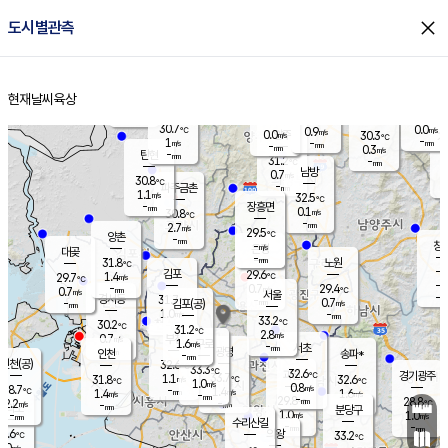
close
도시별관측
장남
판문점
30.6
℃
0.3
m/s
화현
28.9
동두천
℃
남면
-
현재날씨
육상
mm
파주
0.0
홈
m/s
포천
27.7
-
31.7
℃
mm
℃
30.7
℃
30.7
0.0
0.9
m/s
℃
m/s
0.0
양주
30.3
m/s
가
℃
-
1
-
mm
m/s
mm
-
mm
0.3
m/s
-
탄현
mm
31.2
-
2
℃
mm
남방
0.7
m/s
0
30.8
℃
-
파주금촌
mm
1.1
m/s
32.5
℃
-
장흥면
mm
0.1
m/s
30.8
℃
-
mm
2.7
m/s
29.5
℃
양촌
-
mm
창
-
m/s
은평
대곶
-
mm
31.8
노원
℃
-
김포
29.6
1.4
℃
29.7
m/s
℃
-
m/
-
0.7
29.4
m/s
mm
0.7
℃
m/s
서울
-
경서동
31.7
m
-
0.7
℃
mm
-
김포(공)
m/s
mm
1.0
-
m/s
mm
33.2
℃
30.2
-
℃
mm
31.2
℃
2.8
m/s
0.7
부천
m/s
1.6
구로
m/s
-
서초
mm
-
광명
mm
인천
송파*
-
mm
인천(공)
32.6
℃
33.3
℃
32.6
과천
경기광주
℃
33.7
1.1
31.8
32.6
m/s
℃
℃
℃
1.0
m/s
0.8
m/s
28.7
-
1.4
℃
mm
1.4
m/s
1.6
m/s
-
m/s
mm
-
29.8
28.8
mm
2.2
-
℃
℃
m/s
-
-
mm
무의도
mm
mm
분당구
1.0
-
1.0
m/s
m/s
mm
수리산길
-
-
mm
mm
7.6
의왕
33.2
℃
℃
0.0
m/s