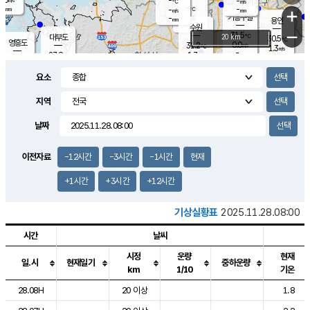
-
-
m/s
℃
-
-
-
mm
-
℃
mm
+
m/s
기흥구갈
-
-
m/s
mm
용인
-
수원
mm
−
31.5
℃
대부도
20 km
30.5
℃
영흥도
0.0
31.2
m/s
℃
1.3
m/s
-
mm
1.7
27.9
m/s
-
℃
mm
29.4
℃
-
오산
1.5
mm
m/s
2.2
m/s
-
mm
요소
-
mm
향남
28.4
℃
0.3
m/s
32.5
-
지역
℃
운평
mm
송탄
0.7
℃
m/s
-
s
mm
27.8
보
℃
날짜
33.1
℃
2.1
m/s
산
2.1
m/s
-
26.
mm
-
mm
0.0
℃
이전자료
-12시간
-3시간
-1시간
현재
-
m
/s
+1시간
+3시간
+12시간
기상실황표
2025.11.28.08:00
시간
날씨
시정
운량
현재
일.시
현재일기
중하운량
km
1/10
기온
도시별 기상실황표로 지점, 날씨, 기온, 강수, 바람, 기압등을 안내한 표입
28.08H
20 이상
1.8