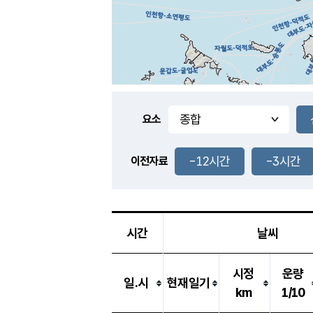
요소
-12시간
-3시간
이전자료
시간
날씨
시정
운량
일.시
현재일기
km
1/10