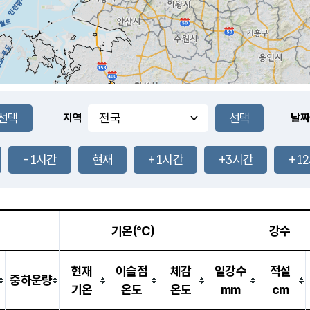
지역
날짜
-1시간
현재
+1시간
+3시간
+1
기온(℃)
강수
현재
이슬점
체감
일강수
적설
중하운량
기온
온도
온도
mm
cm