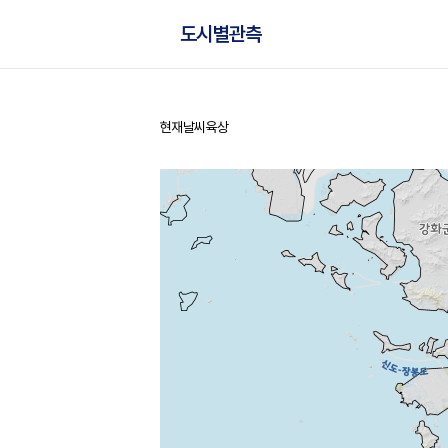
도시별관측
현재날씨
육상
홈