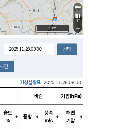
+
−
20 km
2시간
기상실황표
2025.11.28.08:00
바람
기압(hPa)
습도
풍속
해면
풍향
%
m/s
기압