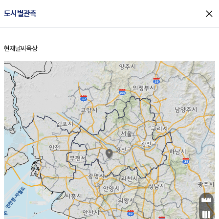
close
도시별관측
현재날씨
육상
홈