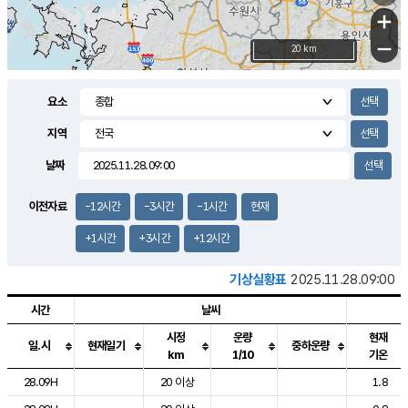
+
−
20 km
요소
지역
날짜
이전자료
-12시간
-3시간
-1시간
현재
+1시간
+3시간
+12시간
기상실황표
2025.11.28.09:00
시간
날씨
시정
운량
현재
일.시
현재일기
중하운량
km
1/10
기온
도시별 기상실황표로 지점, 날씨, 기온, 강수, 바람, 기압등을 안내한 표입
28.09H
20 이상
1.8