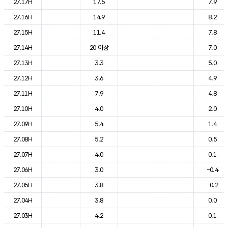
27.17H
17.5
7.9
27.16H
14.9
8.2
27.15H
11.4
7.8
27.14H
20 이상
7.0
27.13H
3.3
5.0
27.12H
3.6
4.9
27.11H
7.9
4.8
27.10H
4.0
2.0
27.09H
5.4
1.4
27.08H
5.2
0.5
27.07H
4.0
0.1
27.06H
3.0
-0.4
27.05H
3.8
-0.2
27.04H
3.8
0.0
27.03H
4.2
0.1