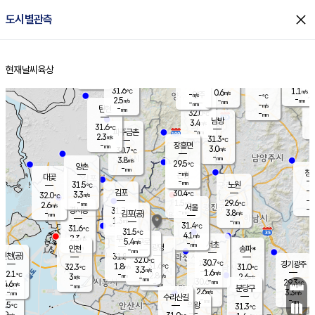
close
도시별관측
장남
판문점
30.1
℃
2.8
m/s
화현
30.7
동두천
℃
남면
-
현재날씨
육상
mm
파주
2.7
홈
m/s
포천
30.2
-
30.4
℃
mm
℃
30.3
℃
31.6
1.1
0.6
m/s
℃
m/s
-
양주
-
m/s
가
℃
-
2.5
-
mm
m/s
mm
-
mm
-
m/s
-
탄현
mm
32.0
-
2
℃
mm
남방
3.4
m/s
1
31.6
℃
-
파주금촌
mm
2.3
m/s
31.3
℃
-
장흥면
mm
3.0
m/s
30.7
℃
-
mm
3.8
m/s
29.5
℃
양촌
-
mm
창
-
m/s
은평
대곶
-
mm
31.5
노원
℃
-
김포
30.4
3.3
℃
32.0
m/s
℃
-
m/
-
1.5
29.6
m/s
mm
2.6
℃
m/s
서울
-
경서동
31.7
m
-
3.8
℃
mm
-
김포(공)
m/s
mm
1.3
-
m/s
mm
31.4
℃
31.6
-
℃
mm
31.5
℃
4.1
m/s
2.3
부천
m/s
5.4
구로
m/s
-
서초
mm
-
광명
mm
인천
송파*
-
mm
인천(공)
31.8
℃
32.0
℃
30.7
과천
경기광주
℃
31.6
1.8
32.3
31.0
m/s
℃
℃
℃
3.3
m/s
1.6
m/s
32.1
-
2.8
℃
mm
3
m/s
2.6
m/s
-
m/s
mm
-
30.6
29.3
mm
4.6
-
℃
℃
m/s
-
-
mm
무의도
mm
mm
분당구
2.6
-
3.3
m/s
m/s
mm
수리산길
-
-
mm
mm
0.5
의왕
31.3
℃
℃
2.9
m/s