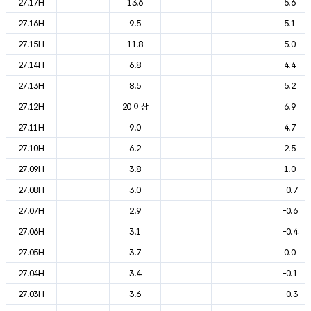
27.17H
13.6
5.6
27.16H
9.5
5.1
27.15H
11.8
5.0
27.14H
6.8
4.4
27.13H
8.5
5.2
27.12H
20 이상
6.9
27.11H
9.0
4.7
27.10H
6.2
2.5
27.09H
3.8
1.0
27.08H
3.0
-0.7
27.07H
2.9
-0.6
27.06H
3.1
-0.4
27.05H
3.7
0.0
27.04H
3.4
-0.1
27.03H
3.6
-0.3