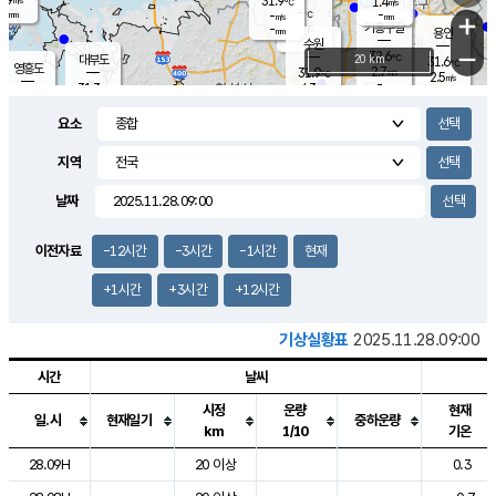
31.9
1.4
m/s
℃
-
-
-
mm
-
℃
mm
+
m/s
기흥구갈
-
-
m/s
mm
용인
-
수원
mm
−
32.6
℃
대부도
20 km
31.6
℃
영흥도
2.7
31.9
m/s
℃
2.5
m/s
-
mm
4.3
31.3
m/s
-
℃
mm
31.3
℃
-
오산
3.9
mm
m/s
5.1
m/s
-
mm
요소
-
mm
향남
31.1
℃
2.8
m/s
32.1
-
지역
℃
운평
mm
송탄
-
℃
m/s
-
s
mm
31.1
보
℃
날짜
31.9
℃
3.3
m/s
산
1.7
m/s
-
29.
mm
-
mm
1.4
℃
이전자료
-12시간
-3시간
-1시간
현재
-
m
/s
+1시간
+3시간
+12시간
기상실황표
2025.11.28.09:00
시간
날씨
시정
운량
현재
일.시
현재일기
중하운량
km
1/10
기온
도시별 기상실황표로 지점, 날씨, 기온, 강수, 바람, 기압등을 안내한 표입
28.09H
20 이상
0.3