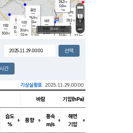
28.3
℃
강림
0.9
m/s
원주
-
흥천
mm
26.0
℃
문막
0.2
m/s
32.6
℃
28.9
-
℃
mm
+
1.5
설봉
m/s
28.1
℃
여주
0.0
m/s
이천
-
mm
0.7
m/s
-
마장
mm
신림
31.6
부론
-
귀래
−
℃
mm
30.8
20 km
℃
30.6
℃
0.9
m/s
1.4
30.0
m/s
℃
25.9
0.1
m/s
℃
-
26.9
27.4
mm
℃
-
℃
mm
1.3
m/s
-
0.4
mm
m/s
0.0
1.4
m/s
m/s
-
mm
-
백운
mm
-
-
mm
mm
백암
장호원
26.3
℃
0.6
m/s
26.2
℃
30.0
엄정
℃
-
mm
0.0
m/s
2.0
m/s
노은
-
mm
-
27.9
mm
℃
개
2시간
0.1
m/s
27.4
℃
-
mm
2
0.0
℃
m/s
-
m/s
mm
m
기상실황표
2025.11.29.00:00
바람
기압(hPa)
습도
풍속
해면
풍향
%
m/s
기압