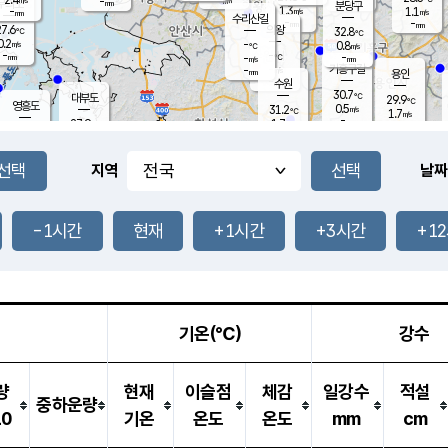
-
-
mm
무의도
mm
mm
분당구
1.3
-
1.1
m/s
m/s
mm
수리산길
-
-
mm
mm
7.6
의왕
32.8
℃
℃
0.2
-
m/s
0.8
m/s
℃
-
-
-
mm
-
℃
mm
m/s
기흥구갈
-
-
m/s
mm
용인
-
수원
mm
30.7
℃
대부도
29.9
℃
영흥도
0.5
31.2
m/s
℃
1.7
m/s
-
mm
1.7
27.9
m/s
-
℃
mm
29.0
℃
-
오산
1.3
mm
m/s
0.2
m/s
-
mm
-
mm
향남
30.4
℃
지역
날짜
1.1
m/s
32.0
-
℃
운평
mm
송탄
0.4
℃
m/s
-
s
mm
27.7
보
℃
32.7
-1시간
현재
+1시간
+3시간
+1
℃
1.1
m/s
산
1.1
m/s
-
26.
mm
-
mm
0.2
℃
-
m
/s
기온(℃)
강수
량
현재
이슬점
체감
일강수
적설
중하운량
10
기온
온도
온도
mm
cm