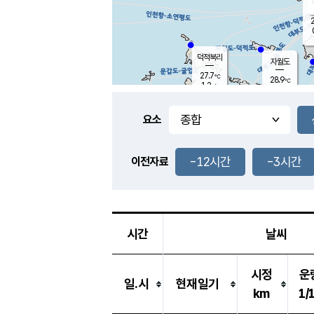
2
덕적북리
자월도
27.7
℃
28.9
℃
1.2
m/s
2.4
m/s
-
mm
-
mm
요소
풍도
29.0
덕적지도
0.8
m/
-
-12시간
-3시간
mm
이전자료
26.4
℃
대
3.7
m/s
-
mm
26.4
0.0
m
-
mm
시간
날씨
시정
운
일.시
현재일기
km
1/