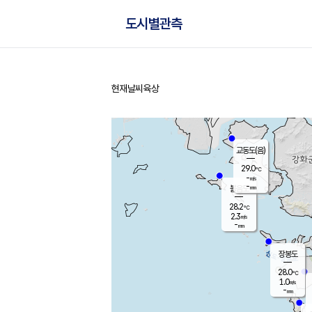
도시별관측
현재날씨
육상
홈
교동도(음)
29.0
℃
-
m/s
-
mm
볼음도
대연평
28.2
℃
2.3
m/s
29.3
℃
-
mm
2.4
m/s
-
mm
장봉도
28.0
℃
1.0
m/s
-
mm