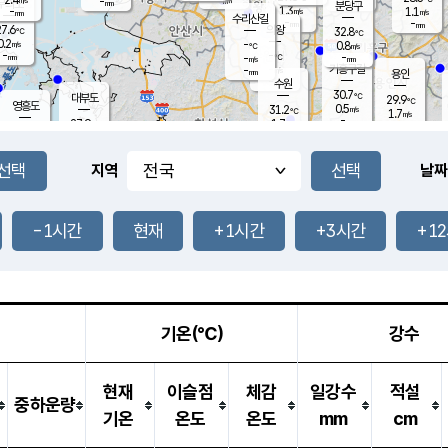
-
-
mm
무의도
mm
mm
분당구
1.3
-
1.1
m/s
m/s
mm
수리산길
-
-
mm
mm
7.6
의왕
32.8
℃
℃
0.2
-
m/s
0.8
m/s
℃
-
-
-
mm
-
℃
mm
m/s
기흥구갈
-
-
m/s
mm
용인
-
수원
mm
30.7
℃
대부도
29.9
℃
영흥도
0.5
31.2
m/s
℃
1.7
m/s
-
mm
1.7
27.9
m/s
-
℃
mm
29.0
℃
-
오산
1.3
mm
m/s
0.2
m/s
-
mm
-
mm
향남
30.4
℃
지역
날짜
1.1
m/s
32.0
-
℃
운평
mm
송탄
0.4
℃
m/s
-
s
mm
27.7
보
℃
32.7
-1시간
현재
+1시간
+3시간
+1
℃
1.1
m/s
산
1.1
m/s
-
26.
mm
-
mm
0.2
℃
-
m
/s
기온(℃)
강수
현재
이슬점
체감
일강수
적설
중하운량
기온
온도
온도
mm
cm