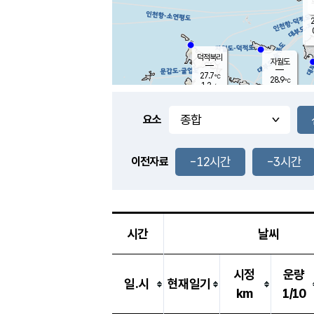
2
덕적북리
자월도
27.7
℃
28.9
℃
1.2
m/s
2.4
m/s
-
mm
-
mm
요소
풍도
29.0
덕적지도
0.8
m/
-
-12시간
-3시간
mm
이전자료
26.4
℃
대
3.7
m/s
-
mm
26.4
0.0
m
-
mm
시간
날씨
시정
운량
일.시
현재일기
km
1/10