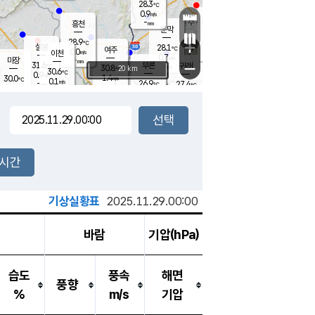
28.3
℃
강림
0.9
m/s
원주
-
흥천
mm
26.0
℃
문막
0.2
m/s
32.6
℃
28.9
-
℃
mm
+
1.5
설봉
m/s
28.1
℃
여주
0.0
m/s
이천
-
mm
0.7
m/s
-
마장
mm
신림
31.6
부론
-
귀래
−
℃
mm
30.8
20 km
℃
30.6
℃
0.9
m/s
1.4
30.0
m/s
℃
25.9
0.1
m/s
℃
-
26.9
27.4
mm
℃
-
℃
mm
1.3
m/s
-
0.4
mm
m/s
0.0
1.4
m/s
m/s
-
mm
-
백운
mm
-
-
mm
mm
백암
장호원
26.3
℃
0.6
m/s
26.2
℃
30.0
엄정
℃
-
mm
0.0
m/s
2.0
m/s
노은
-
mm
-
27.9
mm
℃
개
2시간
0.1
m/s
27.4
℃
-
mm
2
0.0
℃
m/s
-
m/s
mm
m
기상실황표
2025.11.29.00:00
바람
기압(hPa)
습도
풍속
해면
풍향
%
m/s
기압