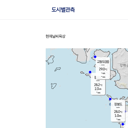
도시별관측
현재날씨
육상
홈
교동도(음)
29.0
℃
-
m/s
-
mm
볼음도
대연평
28.2
℃
2.3
m/s
29.3
℃
-
mm
2.4
m/s
-
mm
장봉도
28.0
℃
1.0
m/s
-
mm