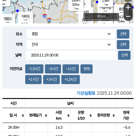
28.4
1.4
m/s
℃
-
-
-
mm
0.0
℃
mm
+
m/s
기흥구갈
-
-
m/s
mm
용인
-
수원
mm
−
28.6
℃
대부도
20 km
26.2
℃
영흥도
0.1
27.1
m/s
℃
0.4
m/s
-
mm
0.9
26.0
m/s
-
℃
mm
27.9
℃
-
오산
0.1
mm
m/s
1.4
m/s
-
mm
요소
-
mm
향남
25.3
℃
0.0
m/s
28.7
-
지역
℃
운평
mm
송탄
0.5
℃
m/s
-
s
mm
27.1
보
℃
날짜
27.9
℃
1.4
m/s
산
0.0
m/s
-
22.
mm
-
mm
0.0
℃
이전자료
-12시간
-3시간
-1시간
현재
-
m
/s
+1시간
+3시간
+12시간
기상실황표
2025.11.29.00:00
시간
날씨
시정
운량
현재
일.시
현재일기
중하운량
km
1/10
기온
도시별 기상실황표로 지점, 날씨, 기온, 강수, 바람, 기압등을 안내한 표입
29.00H
16.3
-5.6