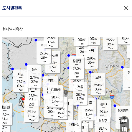
close
도시별관측
장남
판문점
25.6
℃
1.3
m/s
화현
25.6
동두천
℃
남면
-
현재날씨
육상
mm
파주
0.9
홈
m/s
포천
23.7
-
26.1
℃
mm
℃
27.1
℃
25.5
0.0
0.3
m/s
℃
m/s
0.0
양주
25.9
m/s
가
℃
-
1.3
-
mm
m/s
mm
-
mm
0.2
m/s
-
탄현
mm
26.5
-
2
℃
mm
남방
0.6
m/s
0
27.3
℃
-
파주금촌
mm
0.8
m/s
28.0
℃
-
장흥면
mm
0.5
m/s
28.0
℃
-
mm
1.6
m/s
27.0
℃
양촌
-
mm
창
-
m/s
은평
대곶
-
mm
27.9
노원
℃
-
김포
25.6
0.7
℃
27.7
m/s
℃
-
m/
-
0.0
26.8
m/s
mm
0.6
℃
m/s
서울
-
경서동
27.9
m
-
0.3
℃
mm
-
김포(공)
m/s
mm
0.1
-
m/s
mm
28.7
℃
27.9
-
℃
mm
28.7
℃
1.7
m/s
0.1
부천
m/s
1.4
구로
m/s
-
서초
mm
-
광명
mm
인천
송파*
-
mm
인천(공)
29.2
℃
28.8
℃
28.5
과천
경기광주
℃
31.0
0.0
29.1
29.4
m/s
℃
℃
℃
0.5
m/s
1.3
m/s
28.2
-
0.4
℃
mm
1.1
m/s
0.8
m/s
-
m/s
mm
-
26.1
25.8
mm
2.1
-
℃
℃
m/s
-
-
mm
무의도
mm
mm
분당구
0.3
-
2.8
m/s
m/s
mm
수리산길
-
-
mm
mm
7.7
의왕
28.4
℃
℃
0.4
m/s