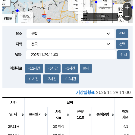
-
-
m/s
℃
-
-
-
mm
-
℃
mm
+
m/s
기흥구갈
-
-
m/s
mm
용인
-
수원
mm
−
38.7
℃
대부도
20 km
38.0
℃
영흥도
1.3
37.5
m/s
℃
1.3
m/s
-
mm
2.4
33.6
m/s
-
℃
mm
34.7
℃
-
오산
2.6
mm
m/s
3.3
m/s
-
mm
요소
-
mm
향남
36.4
℃
1.5
m/s
36.7
-
지역
℃
운평
mm
송탄
2.9
℃
m/s
-
s
mm
34.2
보
℃
날짜
38.0
℃
3.9
m/s
산
1.5
m/s
-
35.
mm
-
mm
-
m
℃
이전자료
-12시간
-3시간
-1시간
현재
-
m
/s
+1시간
+3시간
+12시간
기상실황표
2025.11.29.11:00
시간
날씨
시정
운량
현재
일.시
현재일기
중하운량
km
1/10
기온
도시별 기상실황표로 지점, 날씨, 기온, 강수, 바람, 기압등을 안내한 표입
29.11H
20 이상
4.1