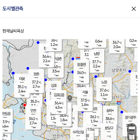
close
도시별관측
장남
판문점
36.7
℃
1.6
m/s
화현
36.4
동두천
℃
남면
-
현재날씨
육상
mm
파주
1.5
홈
m/s
포천
35.9
-
36.2
℃
mm
℃
36.3
℃
36
0.2
0.6
m/s
℃
m/s
-
양주
36.7
m/s
가
℃
-
1.2
-
mm
m/s
mm
-
mm
2.0
m/s
-
탄현
mm
37.6
-
3
℃
mm
남방
3.1
m/s
0
36.4
℃
-
파주금촌
mm
2.1
m/s
37.7
℃
-
장흥면
mm
2.2
m/s
36.5
℃
-
mm
3.5
m/s
36.0
℃
양촌
-
mm
창
-
m/s
은평
대곶
-
mm
37.2
노원
℃
-
김포
36.4
2.7
℃
35.1
m/s
℃
-
m/
-
2.0
37.6
m/s
mm
2.4
℃
m/s
서울
-
경서동
36.8
m
-
1.1
℃
mm
-
김포(공)
m/s
mm
1.7
-
m/s
mm
37.5
℃
35.3
-
℃
mm
36.4
℃
1.6
m/s
3.7
부천
m/s
4.3
구로
m/s
-
서초
mm
-
광명
mm
인천
송파*
-
mm
인천(공)
36.4
℃
38.4
℃
36.1
과천
경기광주
℃
37.4
1.5
36.1
38.6
m/s
℃
℃
℃
1.8
m/s
1.9
m/s
33.9
-
2.4
℃
mm
2.7
m/s
1.7
m/s
-
m/s
mm
-
36.3
35.8
mm
4.6
-
℃
℃
m/s
-
-
mm
무의도
mm
mm
분당구
1.0
-
1.5
m/s
m/s
mm
수리산길
-
-
mm
mm
3.9
의왕
-
℃
℃
1.6
m/s