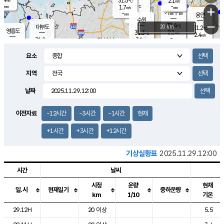
31.5
2.1
m/s
℃
-
-
-
mm
1.7
℃
mm
+
m/s
기흥구갈
-
-
m/s
mm
용인
-
수원
mm
−
31.4
℃
대부도
20 km
31.2
℃
영흥도
2.1
31.3
m/s
℃
2.4
m/s
-
mm
3.1
31.0
m/s
-
℃
mm
31.5
℃
-
오산
4.4
mm
m/s
5.6
m/s
-
mm
요소
-
mm
향남
30.2
℃
2.6
m/s
31.9
-
지역
℃
운평
mm
송탄
-
℃
m/s
-
s
mm
31.1
보
℃
날짜
32.2
℃
3.7
m/s
산
1.4
m/s
-
29.
mm
-
mm
1.6
℃
이전자료
-12시간
-3시간
-1시간
현재
-
m
/s
+1시간
+3시간
+12시간
기상실황표
2025.11.29.12:00
시간
날씨
시정
운량
현재
일.시
현재일기
중하운량
km
1/10
기온
도시별 기상실황표로 지점, 날씨, 기온, 강수, 바람, 기압등을 안내한 표입
29.12H
20 이상
5.5