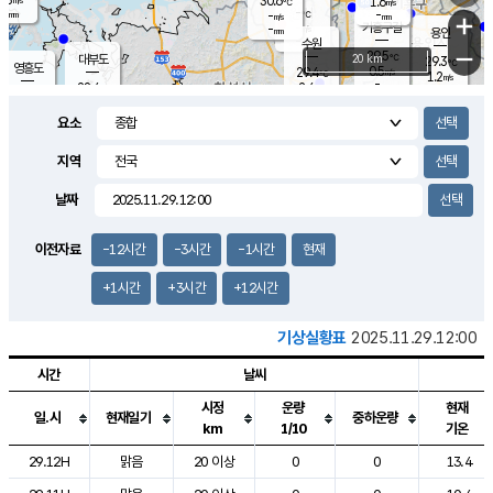
30.6
1.6
m/s
℃
-
-
-
mm
-
℃
mm
+
m/s
기흥구갈
-
-
m/s
mm
용인
-
수원
mm
−
29.5
℃
대부도
20 km
29.3
℃
영흥도
0.5
29.4
m/s
℃
1.2
m/s
-
mm
2.4
28.4
m/s
-
℃
mm
28.1
℃
-
오산
1.4
mm
m/s
1.7
m/s
-
mm
요소
-
mm
향남
29.3
℃
1.2
m/s
29.5
-
지역
℃
운평
mm
송탄
0.5
℃
m/s
-
s
mm
28.8
보
℃
날짜
29.3
℃
2.0
m/s
산
1.4
m/s
-
25.
mm
-
mm
0.4
℃
이전자료
-12시간
-3시간
-1시간
현재
-
m
/s
+1시간
+3시간
+12시간
기상실황표
2025.11.29.12:00
시간
날씨
시정
운량
현재
일.시
현재일기
중하운량
km
1/10
기온
도시별 기상실황표로 지점, 날씨, 기온, 강수, 바람, 기압등을 안내한 표입
29.12H
맑음
20 이상
0
0
13.4