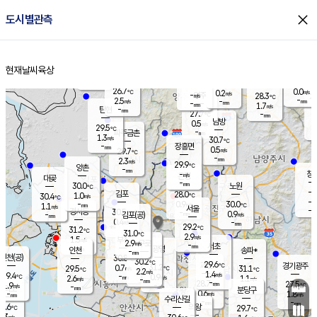
close
도시별관측
장남
판문점
27.8
℃
0.4
m/s
화현
28.0
동두천
℃
남면
-
현재날씨
육상
mm
파주
2.1
홈
m/s
포천
24.5
-
27.2
℃
mm
℃
30.4
℃
26.7
0.0
0.2
m/s
℃
m/s
-
양주
28.3
m/s
가
℃
-
2.5
-
mm
m/s
mm
-
mm
1.7
m/s
-
탄현
mm
27.7
-
2
℃
mm
남방
0.5
m/s
0
29.5
℃
-
파주금촌
mm
1.3
m/s
30.7
℃
-
장흥면
mm
0.5
m/s
29.7
℃
-
mm
2.3
m/s
29.9
℃
양촌
-
mm
창
-
m/s
은평
대곶
-
mm
30.0
노원
℃
-
김포
28.0
1.0
℃
30.4
m/s
℃
-
m/
-
0.9
30.0
m/s
mm
1.1
℃
m/s
서울
-
경서동
30.5
m
-
0.9
℃
mm
-
김포(공)
m/s
mm
0.4
-
m/s
mm
29.2
℃
31.2
-
℃
mm
31.0
℃
2.9
m/s
1.5
부천
m/s
2.9
구로
m/s
-
서초
mm
-
광명
mm
인천
송파*
-
mm
인천(공)
30.8
℃
30.2
℃
29.6
과천
경기광주
℃
31.2
0.7
29.5
31.1
m/s
℃
℃
℃
2.2
m/s
1.4
m/s
29.4
-
0.9
℃
mm
2.6
m/s
1.1
m/s
-
m/s
mm
-
28.7
27.5
mm
1.9
-
℃
℃
m/s
-
-
mm
무의도
mm
mm
분당구
0.6
-
1.8
m/s
m/s
mm
수리산길
-
-
mm
mm
8.6
의왕
29.7
℃
℃
1.3
m/s