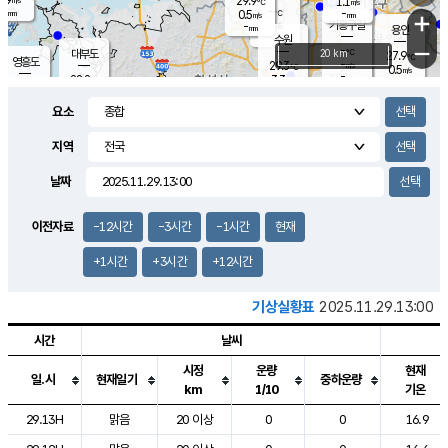
29.9
1.1
m/s
℃
-
-
-
mm
0.5
℃
mm
+
m/s
기흥구갈
-
-
m/s
mm
용인
-
수원
mm
−
-
℃
대부도
20 km
27.9
℃
영흥도
-
29.3
m/s
℃
0.5
m/s
-
mm
3.3
28.2
m/s
-
℃
mm
29.2
℃
-
오산
2.2
mm
m/s
3.8
m/s
-
mm
요소
-
mm
향남
28.7
℃
2.0
m/s
-
-
지역
℃
운평
mm
송탄
-
℃
m/s
-
s
mm
27.8
보
℃
날짜
29.2
℃
1.5
m/s
산
1.3
m/s
-
25.
mm
-
mm
0.5
℃
이전자료
-12시간
-3시간
-1시간
현재
-
m
/s
+1시간
+3시간
+12시간
기상실황표
2025.11.29.13:00
시간
날씨
시정
운량
현재
일.시
현재일기
중하운량
km
1/10
기온
도시별 기상실황표로 지점, 날씨, 기온, 강수, 바람, 기압등을 안내한 표입
29.13H
맑음
20 이상
0
0
16.9