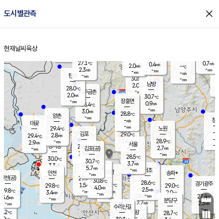
close
도시별관측
장남
판문점
27.9
℃
1.6
m/s
화현
27.9
동두천
℃
남면
-
현재날씨
육상
mm
파주
3.1
홈
m/s
포천
27.9
-
28.5
℃
mm
℃
28.5
℃
27.1
0.7
0.4
m/s
℃
m/s
2.0
양주
-
m/s
가
℃
-
2.3
-
mm
m/s
mm
-
mm
-
m/s
-
탄현
mm
30.5
-
2
℃
mm
남방
2.0
m/s
1
28.0
℃
-
파주금촌
mm
2.0
m/s
30.7
℃
-
장흥면
mm
0.9
m/s
28.4
℃
-
mm
3.0
m/s
28.8
℃
양촌
-
mm
창
-
m/s
은평
대곶
-
mm
29.4
노원
℃
-
김포
29.0
2.8
℃
29.4
m/s
℃
-
m/
-
1.4
28.9
m/s
mm
2.9
℃
m/s
서울
-
경서동
29.7
m
-
2.7
℃
mm
-
김포(공)
m/s
mm
1.5
-
m/s
mm
28.5
℃
30.0
-
℃
mm
30.7
℃
3.7
m/s
3.3
부천
m/s
5.7
구로
m/s
-
서초
mm
-
광명
mm
인천
송파*
-
mm
인천(공)
29.9
℃
30.8
℃
28.6
과천
경기광주
℃
30.1
1.5
29.8
29.0
m/s
℃
℃
℃
4.0
m/s
2.5
m/s
29.8
-
2.6
℃
mm
3.4
m/s
2.0
m/s
-
m/s
mm
-
28.6
27.4
mm
5.6
-
℃
℃
m/s
-
-
mm
무의도
mm
mm
분당구
2.7
-
2.3
m/s
m/s
mm
수리산길
-
-
mm
mm
9.2
의왕
28.7
℃
℃
3.0
m/s