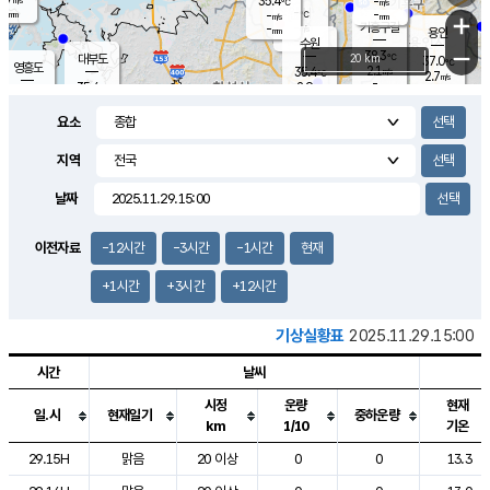
35.4
-
m/s
℃
-
-
-
mm
-
℃
mm
+
m/s
기흥구갈
-
-
m/s
mm
용인
-
수원
mm
−
38.3
℃
대부도
20 km
37.0
℃
영흥도
2.1
35.4
m/s
℃
2.7
m/s
-
mm
2.9
35.4
m/s
-
℃
mm
34.0
℃
-
오산
2.5
mm
m/s
1.5
m/s
-
mm
요소
-
mm
향남
36.5
℃
2.3
m/s
35.8
-
지역
℃
운평
mm
송탄
-
℃
m/s
-
s
mm
34.4
보
℃
날짜
35.6
℃
2.9
m/s
산
2.4
m/s
-
34.
mm
-
mm
2.4
℃
이전자료
-12시간
-3시간
-1시간
현재
-
m
/s
+1시간
+3시간
+12시간
기상실황표
2025.11.29.15:00
시간
날씨
시정
운량
현재
일.시
현재일기
중하운량
km
1/10
기온
도시별 기상실황표로 지점, 날씨, 기온, 강수, 바람, 기압등을 안내한 표입
29.15H
맑음
20 이상
0
0
13.3