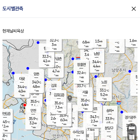
close
도시별관측
장남
판문점
31.7
℃
3.6
m/s
화현
31.8
동두천
℃
남면
-
현재날씨
육상
mm
파주
4.3
홈
m/s
포천
32.8
-
32.9
℃
mm
℃
31.7
℃
32.3
1.6
1.5
m/s
℃
m/s
6.8
양주
-
m/s
가
℃
-
3
-
mm
m/s
mm
-
mm
-
m/s
-
탄현
mm
34.2
-
3
℃
mm
남방
3.4
m/s
3
32.3
℃
-
파주금촌
mm
4.1
m/s
34.4
℃
-
장흥면
mm
4.4
m/s
35.0
℃
-
mm
4.7
m/s
32.4
℃
양촌
-
mm
창
-
m/s
은평
대곶
-
mm
34.0
노원
℃
-
김포
33.7
4.8
℃
34.4
m/s
℃
-
m/
-
2.8
33.1
m/s
mm
4.0
℃
m/s
서울
-
경서동
34.8
m
-
5.2
℃
mm
-
김포(공)
m/s
mm
-
-
m/s
mm
35.6
℃
35.5
-
℃
mm
35.6
℃
4.4
m/s
3.4
부천
m/s
7.3
구로
m/s
-
서초
mm
-
광명
mm
인천
송파*
-
mm
인천(공)
35.7
℃
35.9
℃
34.3
과천
경기광주
℃
35.4
2.6
35.9
33.9
m/s
℃
℃
℃
6.0
m/s
2.3
m/s
34.5
-
3.0
℃
mm
3.2
m/s
4.5
m/s
-
m/s
mm
-
34.9
31.2
mm
7.1
-
℃
℃
m/s
-
-
mm
무의도
mm
mm
분당구
2.4
-
3.7
m/s
m/s
mm
수리산길
-
-
mm
mm
3.8
의왕
-
℃
℃
3.8
m/s