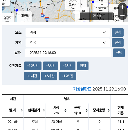
34.4
-
m/s
℃
-
-
-
mm
2.9
℃
mm
+
m/s
기흥구갈
-
-
m/s
mm
용인
-
수원
mm
−
30.4
℃
대부도
20 km
30.2
℃
영흥도
7.3
34.7
m/s
℃
4.5
m/s
-
mm
4.5
35.4
m/s
-
℃
mm
35.6
℃
-
오산
2.0
mm
m/s
2.8
m/s
-
mm
요소
-
mm
향남
29.2
℃
4.8
m/s
29.0
-
지역
℃
운평
mm
송탄
3.3
℃
m/s
-
s
mm
30.6
보
℃
날짜
27.8
℃
6.1
m/s
산
5.6
m/s
-
23.
mm
-
mm
1.0
℃
이전자료
-12시간
-3시간
-1시간
현재
1.0
/s
+1시간
+3시간
+12시간
기상실황표
2025.11.29.16:00
시간
날씨
시정
운량
현재
일.시
현재일기
중하운량
km
1/10
기온
도시별 기상실황표로 지점, 날씨, 기온, 강수, 바람, 기압등을 안내한 표입
29.16H
흐림
20 이상
9
9
11.1