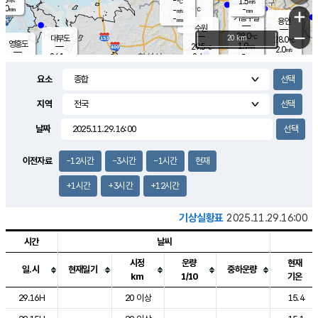
-
1.5
m/s
℃
2.0
-
-
mm
-
℃
mm
+
m/s
기흥구갈
-
-
m/s
mm
용인
-
수원
mm
−
28.0
℃
대부도
20 km
28.0
℃
영흥도
1.9
29.5
m/s
℃
2.0
m/s
-
mm
2.4
24.1
m/s
-
℃
mm
27.4
℃
-
오산
0.4
mm
m/s
2.1
m/s
14.5
mm
요소
11.5
mm
향남
26.3
℃
0.8
m/s
27.8
-
지역
℃
운평
mm
송탄
-
℃
m/s
-
s
mm
25.0
보
℃
날짜
27.3
m
℃
1.4
m/s
산
1.0
m/s
27.0
23.
mm
-
mm
0.4
℃
이전자료
-12시간
-3시간
-1시간
현재
1.0
/s
+1시간
+3시간
+12시간
기상실황표
2025.11.29.16:00
시간
날씨
시정
운량
현재
일.시
현재일기
중하운량
km
1/10
기온
도시별 기상실황표로 지점, 날씨, 기온, 강수, 바람, 기압등을 안내한 표입
29.16H
20 이상
15.4