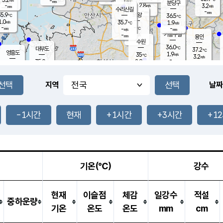
-
-
mm
무의도
mm
mm
분당구
2.8
-
3.2
m/s
m/s
mm
수리산길
-
-
mm
mm
5.9
의왕
36.5
℃
℃
1.0
35.7
m/s
1.9
m/s
℃
-
-
-
mm
-
℃
mm
m/s
기흥구갈
-
-
m/s
mm
용인
-
수원
mm
36.0
℃
대부도
37.2
℃
영흥도
1.9
35
m/s
℃
3.2
m/s
-
mm
2.9
35.0
m/s
-
℃
mm
34.7
℃
-
오산
2.5
mm
m/s
2.4
m/s
-
mm
-
mm
향남
35.9
℃
지역
날짜
2.5
m/s
36.8
-
℃
운평
mm
송탄
2.0
℃
m/s
-
s
mm
36.0
보
℃
37.4
-1시간
현재
+1시간
+3시간
+1
℃
2.0
m/s
산
2.3
m/s
-
35.
mm
-
mm
2.1
℃
-
m
/s
기온(℃)
강수
현재
이슬점
체감
일강수
적설
중하운량
기온
온도
온도
mm
cm