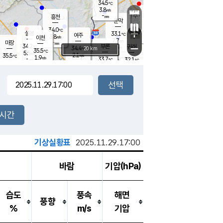
34.5
℃
강림
3.8
m/s
원주
-
흥천
mm
30.1
℃
문막
1.9
m/s
34.1
℃
34.0
-
℃
mm
+
5.2
설봉
m/s
33.1
℃
여주
3.8
m/s
이천
-
mm
7.7
m/s
-
마장
mm
신림
34.2
부론
-
귀래
−
℃
mm
34.4
20 km
℃
35.5
℃
5.5
m/s
2.1
35.5
m/s
℃
30.5
1.9
m/s
℃
-
33.7
32.1
mm
℃
-
℃
mm
4.0
m/s
-
3.0
mm
m/s
5.6
3.9
m/s
m/s
-
mm
-
백운
mm
-
-
mm
mm
백암
장호원
26.2
℃
4.6
m/s
33.4
℃
35.1
엄정
℃
0.5
mm
2.5
m/s
3.8
m/s
노은
-
mm
-
29.7
mm
℃
개
2시간
7.3
m/s
34.0
℃
-
mm
0
3.9
℃
m/s
-
m/s
mm
m
기상실황표
2025.11.29.17:00
바람
기압(hPa)
습도
풍속
해면
풍향
%
m/s
기압