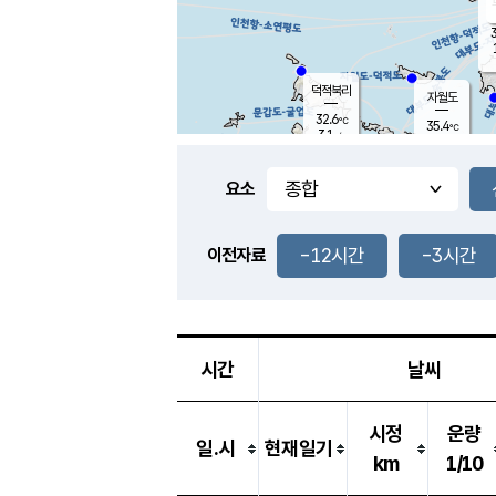
3
덕적북리
자월도
32.6
℃
35.4
℃
3.1
m/s
1.1
m/s
-
mm
-
mm
요소
풍도
31.7
덕적지도
0.8
m/
-
-12시간
-3시간
mm
이전자료
32.0
℃
대
1.3
m/s
-
mm
35.1
2.1
m
-
mm
시간
날씨
시정
운량
일.시
현재일기
km
1/10