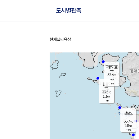
도시별관측
현재날씨
육상
홈
교동도(음)
33.6
℃
-
m/s
-
mm
볼음도
대연평
33.5
℃
1.3
m/s
35.3
℃
-
mm
1.4
m/s
-
mm
장봉도
35.7
℃
2.8
m/s
-
mm