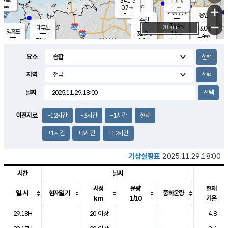
34.1
1.4
m/s
℃
-
-
-
mm
0.7
℃
mm
+
m/s
기흥구갈
-
-
m/s
mm
용인
-
수원
mm
−
34.4
℃
대부도
20 km
33.0
℃
영흥도
1.5
31.9
m/s
℃
1.4
m/s
-
mm
1.9
32.4
m/s
-
℃
mm
31.4
℃
-
오산
2.3
mm
m/s
1.3
m/s
-
mm
요소
-
mm
향남
33.0
℃
1.0
m/s
32.4
-
지역
℃
운평
mm
송탄
1.6
℃
m/s
-
s
mm
32.1
보
℃
날짜
33.3
℃
2.2
m/s
산
1.7
m/s
-
30.
mm
-
mm
0.9
℃
이전자료
-12시간
-3시간
-1시간
현재
-
m
/s
+1시간
+3시간
+12시간
기상실황표
2025.11.29.18:00
시간
날씨
시정
운량
현재
일.시
현재일기
중하운량
km
1/10
기온
도시별 기상실황표로 지점, 날씨, 기온, 강수, 바람, 기압등을 안내한 표입
29.18H
20 이상
4.8