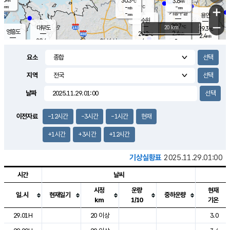
30.3
3.6
m/s
℃
-
-
-
mm
-
℃
mm
+
m/s
기흥구갈
-
-
m/s
mm
용인
-
수원
mm
−
29.7
℃
대부도
20 km
29.3
℃
영흥도
2.4
29.2
m/s
℃
2.4
m/s
-
mm
4
29.4
m/s
-
℃
mm
29.3
℃
-
오산
4.7
mm
m/s
3.0
m/s
-
mm
요소
-
mm
향남
29.7
℃
1.9
m/s
28.8
-
지역
℃
운평
mm
송탄
-
℃
m/s
-
s
mm
28.6
보
℃
날짜
29.5
℃
4.0
m/s
산
2.9
m/s
-
28.
mm
-
mm
0.7
℃
이전자료
-12시간
-3시간
-1시간
현재
-
m
/s
+1시간
+3시간
+12시간
기상실황표
2025.11.29.01:00
시간
날씨
시정
운량
현재
일.시
현재일기
중하운량
km
1/10
기온
도시별 기상실황표로 지점, 날씨, 기온, 강수, 바람, 기압등을 안내한 표입
29.01H
20 이상
3.0