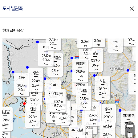
close
도시별관측
장남
판문점
27.9
℃
1.6
m/s
화현
27.9
동두천
℃
남면
-
현재날씨
육상
mm
파주
3.1
홈
m/s
포천
27.9
-
28.5
℃
mm
℃
28.5
℃
27.1
0.7
0.4
m/s
℃
m/s
2.0
양주
-
m/s
가
℃
-
2.3
-
mm
m/s
mm
-
mm
-
m/s
-
탄현
mm
30.5
-
2
℃
mm
남방
2.0
m/s
1
28.0
℃
-
파주금촌
mm
2.0
m/s
30.7
℃
-
장흥면
mm
0.9
m/s
28.4
℃
-
mm
3.0
m/s
28.8
℃
양촌
-
mm
창
-
m/s
은평
대곶
-
mm
29.4
노원
℃
-
김포
29.0
2.8
℃
29.4
m/s
℃
-
m/
-
1.4
28.9
m/s
mm
2.9
℃
m/s
서울
-
경서동
29.7
m
-
2.7
℃
mm
-
김포(공)
m/s
mm
1.5
-
m/s
mm
28.5
℃
30.0
-
℃
mm
30.7
℃
3.7
m/s
3.3
부천
m/s
5.7
구로
m/s
-
서초
mm
-
광명
mm
인천
송파*
-
mm
인천(공)
29.9
℃
30.8
℃
28.6
과천
경기광주
℃
30.1
1.5
29.8
29.0
m/s
℃
℃
℃
4.0
m/s
2.5
m/s
29.8
-
2.6
℃
mm
3.4
m/s
2.0
m/s
-
m/s
mm
-
28.6
27.4
mm
5.6
-
℃
℃
m/s
-
-
mm
무의도
mm
mm
분당구
2.7
-
2.3
m/s
m/s
mm
수리산길
-
-
mm
mm
9.2
의왕
28.7
℃
℃
3.0
m/s