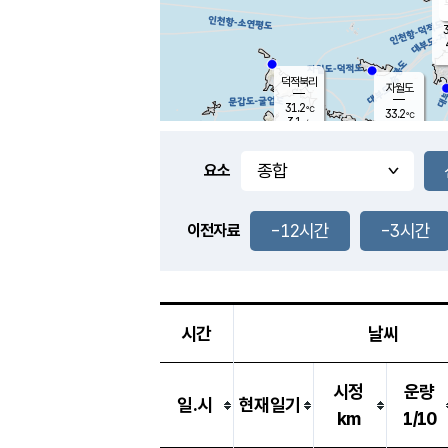
3
덕적북리
자월도
31.2
℃
33.2
℃
3.1
m/s
0.9
m/s
-
mm
-
mm
요소
풍도
30.2
덕적지도
2.6
m/
-
-12시간
-3시간
mm
이전자료
31.4
℃
대
3.8
m/s
-
mm
30.7
2.3
m
-
mm
시간
날씨
시정
운량
일.시
현재일기
km
1/10