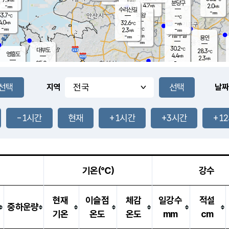
-
mm
무의도
mm
분당구
4.2
-
2.0
m/s
m/s
mm
수리산길
-
-
mm
mm
3.7
의왕
-
℃
℃
4.0
32.6
m/s
-
m/s
℃
-
-
-
mm
2.3
℃
mm
m/s
기흥구갈
-
-
m/s
mm
용인
-
mm
30.2
℃
대부도
28.3
℃
영흥도
4.4
m/s
2.3
m/s
-
mm
25.0
-
℃
mm
29.7
℃
오산
4.5
m/s
6.0
m/s
7.0
mm
-
mm
향남
27.2
℃
지역
날짜
2.6
m/s
27.4
-
℃
운평
mm
송탄
2.5
℃
m/s
-
s
mm
23.1
보
℃
26.2
-1시간
현재
+1시간
+3시간
+1
℃
5.5
m/s
산
1.0
m/s
25.0
22.
mm
-
mm
0.4
℃
1.0
/s
기온(℃)
강수
현재
이슬점
체감
일강수
적설
중하운량
기온
온도
온도
mm
cm