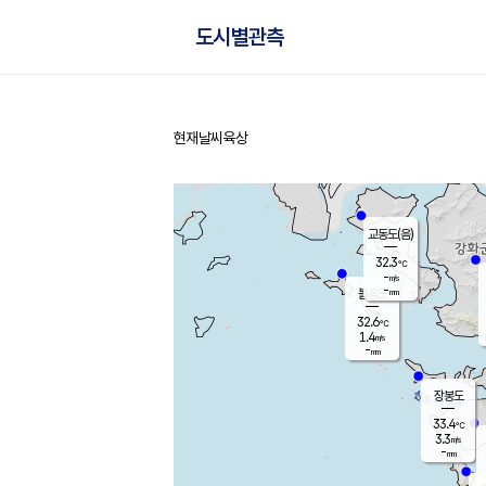
도시별관측
현재날씨
육상
홈
교동도(음)
32.3
℃
-
m/s
-
mm
볼음도
대연평
32.6
℃
1.4
m/s
34.3
℃
-
mm
1.7
m/s
-
mm
장봉도
33.4
℃
3.3
m/s
-
mm