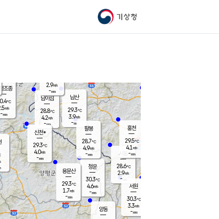
기상청
신남
23.5
℃
3.1
m/s
가평북면
-
mm
29.1
℃
2.9
m/s
평조종
-
mm
화촌
남산
남이섬
0.4
℃
.5
m/s
26.3
29.3
℃
28.8
℃
℃
-
mm
1.3
3.9
m/s
4.2
m/s
m/s
-
-
mm
-
mm
mm
홍천
팔봉
신천*
29.5
28.7
현
℃
℃
29.3
℃
4.1
4.9
m/s
m/s
4.0
m/s
-
시동
-
mm
mm
℃
-
mm
s
28.6
청운
℃
m
용문산
2.9
m/s
-
30.3
mm
℃
29.3
℃
4.6
서원
횡성
m/s
1.7
m/s
-
안흥
mm
-
mm
30.3
29.8
℃
℃
25.6
3.3
3.9
℃
m/s
m/s
양동
-
-
4.0
m/s
mm
mm
-
mm