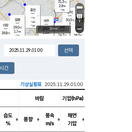
31.3
℃
강림
2.9
m/s
-
흥천
mm
28.7
℃
문막
1.7
m/s
-
-
℃
mm
+
설봉
30.3
℃
여주
-
m/s
5.9
m/s
-
마장
mm
신림
29.0
부론
-
귀래
−
℃
mm
28.0
20 km
℃
1.7
m/s
1.6
28.8
m/s
℃
29.3
℃
-
24.7
28.0
mm
℃
-
℃
mm
2.0
m/s
2.1
m/s
2.5
0.4
m/s
m/s
-
mm
-
백운
mm
7.5
-
mm
mm
백암
장호원
28.8
℃
3.8
m/s
23.5
℃
25.6
엄정
℃
0.5
mm
0.3
m/s
1.4
m/s
노은
9.0
mm
1.5
24.9
mm
℃
개
2시간
2.4
m/s
24.2
℃
15.5
mm
9
0.0
℃
m/s
13.5
m/s
mm
mm
기상실황표
2025.11.29.01:00
바람
기압(hPa)
습도
풍속
해면
풍향
%
m/s
기압