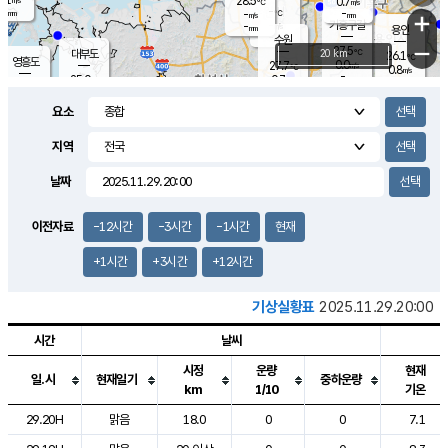
28.5
0.7
m/s
℃
-
-
-
mm
-
℃
mm
+
m/s
기흥구갈
-
-
m/s
mm
용인
-
수원
mm
−
27.5
℃
대부도
20 km
26.1
℃
영흥도
0.0
27.7
m/s
℃
0.8
m/s
-
mm
0.7
25.0
m/s
-
℃
mm
27.4
℃
-
오산
0.0
mm
m/s
0.7
m/s
-
mm
요소
-
mm
향남
24.7
℃
0.0
m/s
28.8
-
지역
℃
운평
mm
송탄
0.1
℃
m/s
-
s
mm
26.5
보
℃
날짜
27.8
℃
1.1
m/s
산
0.0
m/s
-
-
mm
-
mm
-
m
℃
이전자료
-12시간
-3시간
-1시간
현재
-
m
/s
+1시간
+3시간
+12시간
기상실황표
2025.11.29.20:00
시간
날씨
시정
운량
현재
일.시
현재일기
중하운량
km
1/10
기온
도시별 기상실황표로 지점, 날씨, 기온, 강수, 바람, 기압등을 안내한 표입
29.20H
맑음
18.0
0
0
7.1