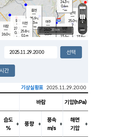
24.3
℃
강림
0.4
m/s
원주
-
흥천
mm
22.6
℃
문막
0.2
m/s
26.9
℃
25.9
-
℃
mm
+
1.2
설봉
m/s
25.0
℃
여주
0.3
m/s
이천
-
mm
1.9
m/s
-
마장
mm
신림
27.2
부론
-
귀래
−
℃
mm
26.0
20 km
℃
25.8
℃
0.8
m/s
0.0
26.0
m/s
℃
22.3
0.1
m/s
℃
-
23.6
23.8
mm
℃
-
℃
mm
0.8
m/s
-
0.0
mm
m/s
0.0
0.5
m/s
m/s
-
mm
-
백운
mm
-
-
mm
mm
백암
장호원
22.6
℃
0.0
m/s
23.1
℃
24.8
엄정
℃
-
mm
0.1
m/s
0.3
m/s
노은
-
mm
-
24.0
mm
℃
개
2시간
0.1
m/s
23.7
℃
-
mm
9
0.0
℃
m/s
-
m/s
mm
m
기상실황표
2025.11.29.20:00
바람
기압(hPa)
습도
풍속
해면
풍향
%
m/s
기압