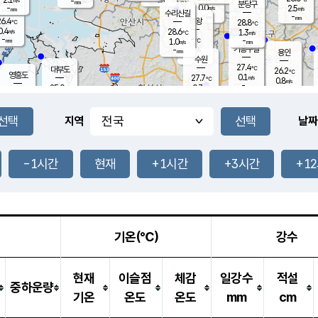
-
-
mm
무의도
mm
mm
분당구
0.0
-
2.5
m/s
m/s
mm
수리산길
-
-
mm
mm
6.4
의왕
28.8
℃
℃
0.4
28.6
m/s
1.3
m/s
℃
-
-
-
mm
1.0
℃
mm
m/s
기흥구갈
-
-
m/s
mm
용인
-
수원
mm
27.4
℃
대부도
26.2
℃
영흥도
0.1
27.7
m/s
℃
0.8
m/s
-
mm
0.7
25.0
m/s
-
℃
mm
27.3
℃
-
오산
0.0
mm
m/s
0.7
m/s
-
mm
-
mm
향남
24.8
℃
지역
날짜
0.1
m/s
-
-
℃
운평
mm
송탄
-
℃
m/s
-
s
mm
26.2
보
℃
27.8
-1시간
현재
+1시간
+3시간
+1
℃
0.7
m/s
산
0.0
m/s
-
22.
mm
-
mm
0.0
℃
-
m
/s
기온(℃)
강수
현재
이슬점
체감
일강수
적설
중하운량
기온
온도
온도
mm
cm