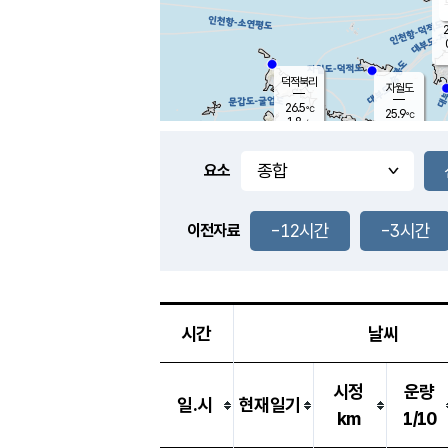
2
덕적북리
자월도
26.5
℃
25.9
℃
1.8
m/s
0.3
m/s
-
mm
-
mm
요소
풍도
29.0
덕적지도
0.8
m/
-
-12시간
-3시간
mm
이전자료
26.0
℃
대
0.4
m/s
-
mm
26.5
0.0
m
-
mm
시간
날씨
시정
운량
일.시
현재일기
km
1/10