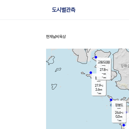
도시별관측
현재날씨
육상
홈
교동도(음)
27.8
℃
-
m/s
-
mm
볼음도
대연평
27.9
℃
2.6
m/s
27.4
℃
-
mm
0.3
m/s
-
mm
장봉도
26.6
℃
0.3
m/s
-
mm