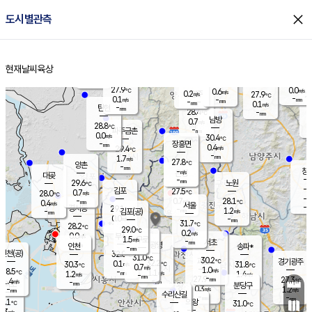
close
도시별관측
장남
판문점
28.4
℃
0.0
m/s
화현
27.2
동두천
℃
남면
-
현재날씨
육상
mm
파주
0.1
홈
m/s
포천
25.8
-
28.7
℃
mm
℃
28.1
℃
27.9
0.0
0.6
m/s
℃
m/s
0.2
양주
27.9
m/s
가
℃
-
0.1
-
mm
m/s
mm
-
mm
0.1
m/s
-
탄현
mm
28.4
-
2
℃
mm
남방
0.7
m/s
0
28.8
℃
-
파주금촌
mm
0.0
m/s
30.4
℃
-
장흥면
mm
0.4
m/s
29.4
℃
-
mm
1.7
m/s
27.8
℃
양촌
-
mm
창
-
m/s
은평
대곶
-
mm
29.6
노원
℃
-
김포
27.5
0.7
℃
28.0
m/s
℃
-
m/
-
0.7
28.1
m/s
mm
0.4
℃
m/s
서울
-
경서동
29.1
m
-
1.2
℃
mm
-
김포(공)
m/s
mm
0.0
-
m/s
mm
31.7
℃
28.2
-
℃
mm
29.0
℃
0.2
m/s
0.0
부천
m/s
1.5
구로
m/s
-
서초
mm
-
광명
mm
인천
송파*
-
mm
인천(공)
32.0
℃
31.0
℃
30.2
과천
경기광주
℃
32.2
0.1
30.3
31.8
m/s
℃
℃
℃
0.7
m/s
1.0
m/s
28.5
-
1.1
℃
mm
1.2
m/s
1.4
m/s
-
m/s
mm
-
27.9
27.3
mm
1.4
-
℃
℃
m/s
-
-
mm
무의도
mm
mm
분당구
0.3
-
1.2
m/s
m/s
mm
수리산길
-
-
mm
mm
7.1
의왕
31.0
℃
℃
0.3
m/s