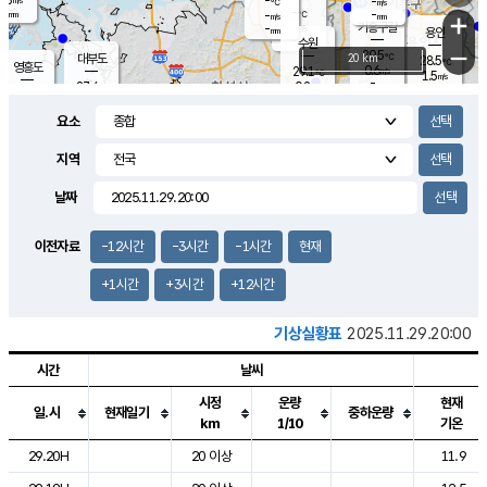
-
-
m/s
℃
-
-
-
mm
-
℃
mm
+
m/s
기흥구갈
-
-
m/s
mm
용인
-
수원
mm
−
29.5
℃
대부도
20 km
28.5
℃
영흥도
0.6
29.1
m/s
℃
1.5
m/s
-
mm
0.2
27.4
m/s
-
℃
mm
29.0
℃
-
오산
1.3
mm
m/s
2.1
m/s
-
mm
요소
-
mm
향남
26.9
℃
0.0
m/s
30.6
-
지역
℃
운평
mm
송탄
0.0
℃
m/s
-
s
mm
26.9
보
℃
날짜
30.3
℃
1.9
m/s
산
1.5
m/s
-
24.
mm
-
mm
0.0
℃
이전자료
-12시간
-3시간
-1시간
현재
-
m
/s
+1시간
+3시간
+12시간
기상실황표
2025.11.29.20:00
시간
날씨
시정
운량
현재
일.시
현재일기
중하운량
km
1/10
기온
도시별 기상실황표로 지점, 날씨, 기온, 강수, 바람, 기압등을 안내한 표입
29.20H
20 이상
11.9