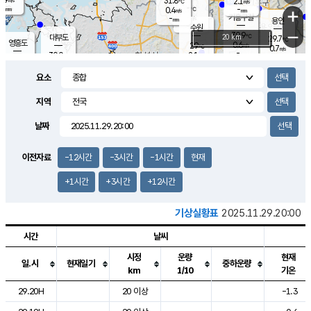
31.8
2.1
m/s
℃
-
-
-
mm
0.4
℃
mm
+
m/s
기흥구갈
-
-
m/s
mm
용인
-
수원
mm
−
30.9
℃
대부도
20 km
29.7
℃
영흥도
0.6
29
m/s
℃
0.7
m/s
-
mm
2.1
30.0
m/s
-
℃
mm
29.7
℃
-
오산
2.3
mm
m/s
2.2
m/s
-
mm
요소
-
mm
향남
29.9
℃
1.5
m/s
30.5
-
지역
℃
운평
mm
송탄
0.8
℃
m/s
-
s
mm
29.4
보
℃
날짜
30.6
℃
1.9
m/s
산
0.3
m/s
-
26.
mm
-
mm
0.4
℃
이전자료
-12시간
-3시간
-1시간
현재
-
m
/s
+1시간
+3시간
+12시간
기상실황표
2025.11.29.20:00
시간
날씨
시정
운량
현재
일.시
현재일기
중하운량
km
1/10
기온
도시별 기상실황표로 지점, 날씨, 기온, 강수, 바람, 기압등을 안내한 표입
29.20H
20 이상
-1.3