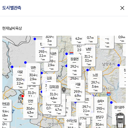
close
도시별관측
장남
판문점
31.5
℃
3.3
m/s
화현
30.9
동두천
℃
남면
-
현재날씨
육상
mm
파주
3.3
홈
m/s
포천
30.4
-
30.7
℃
mm
℃
29.7
℃
30.9
0.9
0.7
m/s
℃
m/s
4.2
양주
-
m/s
가
℃
-
3
-
mm
m/s
mm
-
mm
-
m/s
-
탄현
mm
31.6
-
2
℃
mm
남방
2.9
m/s
1
29.5
℃
-
파주금촌
mm
2.1
m/s
31.1
℃
-
장흥면
mm
3.1
m/s
29.8
℃
-
mm
2.9
m/s
29.2
℃
양촌
-
mm
창
-
m/s
은평
대곶
-
mm
30.4
노원
℃
-
김포
29.6
2.9
℃
30.0
m/s
℃
-
m/
-
2.0
29.7
m/s
mm
2.2
℃
m/s
서울
-
경서동
31.5
m
-
3.4
℃
mm
-
김포(공)
m/s
mm
1.5
-
m/s
mm
29.9
℃
31.0
-
℃
mm
31.0
℃
4.9
m/s
3.1
부천
m/s
4.8
구로
m/s
-
서초
mm
-
광명
mm
인천
송파*
-
mm
인천(공)
31.2
℃
31.3
℃
29.7
과천
경기광주
℃
30.6
0.7
30.6
29.5
m/s
℃
℃
℃
4.7
m/s
2.1
m/s
29.4
-
3.0
℃
mm
4.3
m/s
3.0
m/s
-
m/s
mm
-
29.3
28.7
mm
5.8
-
℃
℃
m/s
-
-
mm
무의도
mm
mm
분당구
2.2
-
1.9
m/s
m/s
mm
수리산길
-
-
mm
mm
0.0
의왕
30.4
℃
℃
2.6
m/s