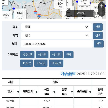
30.3
1.9
m/s
℃
-
-
-
mm
2.0
℃
mm
+
m/s
기흥구갈
-
-
m/s
mm
용인
-
수원
mm
−
-
℃
대부도
20 km
31.2
℃
영흥도
-
30.3
m/s
℃
1.8
m/s
-
mm
3.2
30.3
m/s
-
℃
mm
30.0
℃
-
오산
3.8
mm
m/s
5.4
m/s
-
mm
요소
-
mm
향남
29.6
℃
2.9
m/s
29.6
-
지역
℃
운평
mm
송탄
2.0
℃
m/s
-
s
mm
29.0
보
℃
날짜
30.7
℃
3.5
m/s
산
1.1
m/s
-
-
mm
-
mm
-
m
℃
이전자료
-12시간
-3시간
-1시간
현재
-
m
/s
+1시간
+3시간
+12시간
기상실황표
2025.11.29.21:00
시간
날씨
시정
운량
현재
일.시
현재일기
중하운량
km
1/10
기온
도시별 기상실황표로 지점, 날씨, 기온, 강수, 바람, 기압등을 안내한 표입
29.21H
15.7
0.7