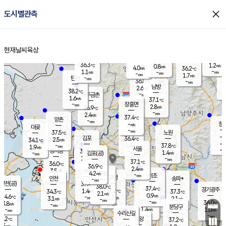
close
도시별관측
장남
판문점
36.1
℃
2.2
m/s
화현
37.8
동두천
℃
남면
-
현재날씨
육상
mm
파주
1.0
홈
m/s
포천
36.0
-
36.1
℃
mm
℃
36.6
℃
36.3
1.2
0.8
m/s
℃
m/s
4.0
양주
36.2
m/s
가
℃
-
1.1
-
mm
m/s
mm
-
mm
1.7
m/s
-
탄현
mm
36.8
-
3
℃
mm
남방
2.6
m/s
2
38.2
℃
-
파주금촌
mm
1.6
m/s
37.1
℃
-
장흥면
mm
2.8
m/s
36.9
℃
-
mm
2.4
m/s
37.4
℃
양촌
-
mm
창
-
m/s
은평
대곶
-
mm
37.5
노원
℃
-
김포
36.4
2.5
℃
34.1
m/s
℃
-
m/
-
1.4
37.8
m/s
mm
1.9
℃
m/s
서울
-
경서동
36.8
m
-
1.4
℃
mm
-
김포(공)
m/s
mm
1.3
-
m/s
mm
37.1
℃
36.0
-
℃
mm
36.9
℃
2.4
m/s
3.5
부천
m/s
4.2
구로
m/s
-
서초
mm
-
광명
mm
인천
송파*
-
mm
인천(공)
37.4
℃
38.0
℃
37.4
과천
경기광주
℃
37.2
1.4
34.3
37.3
m/s
℃
℃
℃
2.1
m/s
0.9
m/s
34.6
-
2.3
℃
mm
3.1
m/s
2.1
m/s
-
m/s
mm
-
37.0
36.0
mm
3.8
-
℃
℃
m/s
-
-
mm
무의도
mm
mm
분당구
1.4
-
1.0
m/s
m/s
mm
수리산길
-
-
mm
mm
3.2
의왕
37.2
℃
℃
2.5
m/s