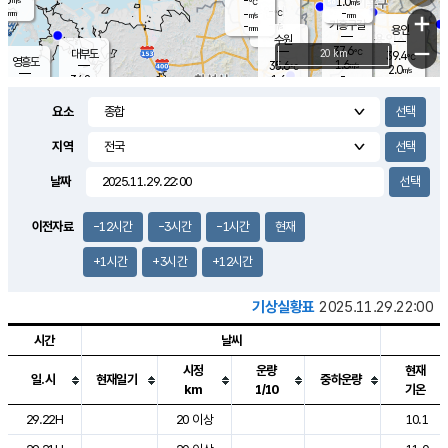
-
1.0
m/s
℃
-
-
-
mm
-
℃
mm
+
m/s
기흥구갈
-
-
m/s
mm
용인
-
수원
mm
−
37.6
℃
대부도
20 km
39.4
℃
영흥도
1.6
35.6
m/s
℃
2.0
m/s
-
mm
1.6
34.8
m/s
-
℃
mm
34.2
℃
-
오산
2.3
mm
m/s
3.2
m/s
-
mm
요소
-
mm
향남
36.2
℃
1.6
m/s
-
-
지역
℃
운평
mm
송탄
-
℃
m/s
-
s
mm
34.6
보
℃
날짜
36.8
℃
3.0
m/s
산
2.1
m/s
-
34.
mm
-
mm
2.0
℃
이전자료
-12시간
-3시간
-1시간
현재
-
m
/s
+1시간
+3시간
+12시간
기상실황표
2025.11.29.22:00
시간
날씨
시정
운량
현재
일.시
현재일기
중하운량
km
1/10
기온
도시별 기상실황표로 지점, 날씨, 기온, 강수, 바람, 기압등을 안내한 표입
29.22H
20 이상
10.1