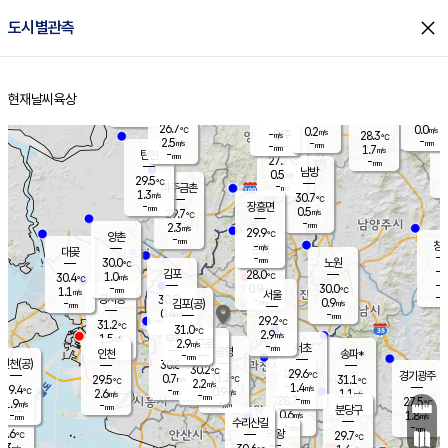
close
도시별관측
장남
판문점
27.8
℃
0.4
m/s
화현
28.0
동두천
℃
남면
-
현재날씨
육상
mm
파주
2.1
홈
m/s
포천
24.5
-
27.2
℃
mm
℃
30.4
℃
26.7
0.0
0.2
m/s
℃
m/s
-
양주
28.3
m/s
가
℃
-
2.5
-
mm
m/s
mm
-
mm
1.7
m/s
-
탄현
mm
27.7
-
2
℃
mm
남방
0.5
m/s
0
29.5
℃
-
파주금촌
mm
1.3
m/s
30.7
℃
-
장흥면
mm
0.5
m/s
29.7
℃
-
mm
2.3
m/s
29.9
℃
양촌
-
mm
창
-
m/s
은평
대곶
-
mm
30.0
노원
℃
-
김포
28.0
1.0
℃
30.4
m/s
℃
-
m/
-
0.9
30.0
m/s
mm
1.1
℃
m/s
서울
-
경서동
30.5
m
-
0.9
℃
mm
-
김포(공)
m/s
mm
0.4
-
m/s
mm
29.2
℃
31.2
-
℃
mm
31.0
℃
2.9
m/s
1.5
부천
m/s
2.9
구로
m/s
-
서초
mm
-
광명
mm
인천
송파*
-
mm
인천(공)
30.8
℃
30.2
℃
29.6
과천
경기광주
℃
31.2
0.7
29.5
31.1
m/s
℃
℃
℃
2.2
m/s
1.4
m/s
29.4
-
0.9
℃
mm
2.6
m/s
1.1
m/s
-
m/s
mm
-
28.7
27.5
mm
1.9
-
℃
℃
m/s
-
-
mm
무의도
mm
mm
분당구
0.6
-
1.8
m/s
m/s
mm
수리산길
-
-
mm
mm
8.6
의왕
29.7
℃
℃
1.3
m/s