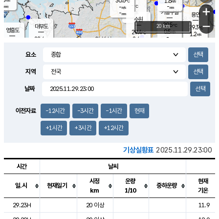
30.6
1.6
m/s
℃
-
-
-
mm
-
℃
mm
+
m/s
기흥구갈
-
-
m/s
mm
용인
-
수원
mm
−
29.5
℃
대부도
20 km
29.3
℃
영흥도
0.5
29.4
m/s
℃
1.2
m/s
-
mm
2.4
28.4
m/s
-
℃
mm
28.1
℃
-
오산
1.4
mm
m/s
1.7
m/s
-
mm
요소
-
mm
향남
29.3
℃
1.2
m/s
29.5
-
지역
℃
운평
mm
송탄
0.5
℃
m/s
-
s
mm
28.8
보
℃
날짜
29.3
℃
2.0
m/s
산
1.4
m/s
-
25.
mm
-
mm
0.4
℃
이전자료
-12시간
-3시간
-1시간
현재
-
m
/s
+1시간
+3시간
+12시간
기상실황표
2025.11.29.23:00
시간
날씨
시정
운량
현재
일.시
현재일기
중하운량
km
1/10
기온
도시별 기상실황표로 지점, 날씨, 기온, 강수, 바람, 기압등을 안내한 표입
29.23H
20 이상
11.9