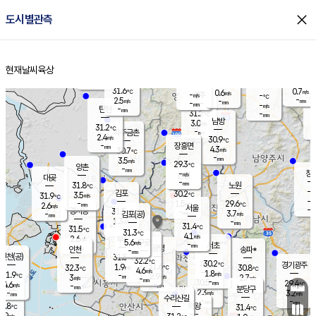
close
도시별관측
장남
판문점
29.9
℃
3.2
m/s
화현
30.5
동두천
℃
남면
-
현재날씨
육상
mm
파주
2.6
홈
m/s
포천
30.3
-
30.4
℃
mm
℃
30.2
℃
31.6
0.7
0.6
m/s
℃
m/s
-
양주
-
m/s
가
℃
-
2.5
-
mm
m/s
mm
-
mm
-
m/s
-
탄현
mm
31.2
-
2
℃
mm
남방
3.0
m/s
1
31.2
℃
-
파주금촌
mm
2.4
m/s
30.9
℃
-
장흥면
mm
4.3
m/s
30.7
℃
-
mm
3.5
m/s
29.3
℃
양촌
-
mm
창
-
m/s
은평
대곶
-
mm
31.8
노원
℃
-
김포
30.2
3.5
℃
31.9
m/s
℃
-
m/
-
1.5
29.6
m/s
mm
2.6
℃
m/s
서울
-
경서동
31.5
m
-
3.7
℃
mm
-
김포(공)
m/s
mm
1.3
-
m/s
mm
31.4
℃
31.5
-
℃
mm
31.3
℃
4.1
m/s
2.6
부천
m/s
5.6
구로
m/s
-
서초
mm
-
광명
mm
인천
송파*
-
mm
인천(공)
31.5
℃
32.2
℃
30.2
과천
경기광주
℃
31.6
1.9
32.3
30.8
m/s
℃
℃
℃
4.6
m/s
1.8
m/s
31.9
-
2.9
℃
mm
3
m/s
2.7
m/s
-
m/s
mm
-
30.5
29.4
mm
4.6
-
℃
℃
m/s
-
-
mm
무의도
mm
mm
분당구
2.3
-
3.2
m/s
m/s
mm
수리산길
-
-
mm
mm
0.8
의왕
31.4
℃
℃
2.9
m/s