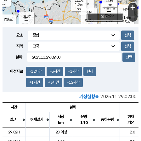
31.2
1.0
m/s
℃
-
-
-
mm
1.9
℃
mm
+
m/s
기흥구갈
-
-
m/s
mm
용인
-
수원
mm
−
32.9
℃
대부도
20 km
31.4
℃
영흥도
2.4
31.9
m/s
℃
2.3
m/s
-
mm
4.3
31.1
m/s
-
℃
mm
31.2
℃
-
오산
4.2
mm
m/s
5.6
m/s
-
mm
요소
-
mm
향남
31.0
℃
3.0
m/s
-
-
지역
℃
운평
mm
송탄
-
℃
m/s
-
s
mm
31.0
보
℃
날짜
32.1
℃
4.3
m/s
산
1.6
m/s
-
30.
mm
-
mm
1.3
℃
이전자료
-12시간
-3시간
-1시간
현재
-
m
/s
+1시간
+3시간
+12시간
기상실황표
2025.11.29.02:00
시간
날씨
시정
운량
현재
일.시
현재일기
중하운량
km
1/10
기온
도시별 기상실황표로 지점, 날씨, 기온, 강수, 바람, 기압등을 안내한 표입
29.02H
20 이상
-2.6