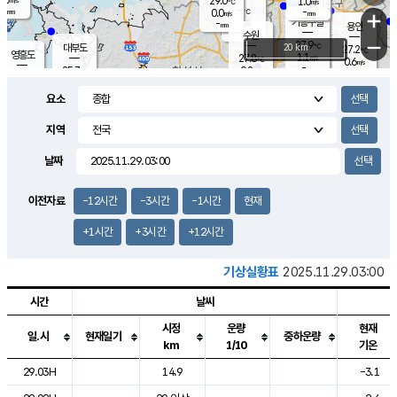
29.0
1.0
m/s
℃
-
-
-
mm
0.0
℃
mm
+
m/s
기흥구갈
-
-
m/s
mm
용인
-
수원
mm
−
27.9
℃
대부도
20 km
27.2
℃
영흥도
1.1
27.8
m/s
℃
0.6
m/s
-
mm
0.8
25.7
m/s
-
℃
mm
27.5
℃
-
오산
0.2
mm
m/s
1.3
m/s
-
mm
요소
-
mm
향남
25.6
℃
0.0
m/s
-
-
지역
℃
운평
mm
송탄
-
℃
m/s
-
s
mm
26.4
보
℃
날짜
28.9
℃
0.3
m/s
산
1.4
m/s
-
-
mm
-
mm
-
m
℃
이전자료
-12시간
-3시간
-1시간
현재
-
m
/s
+1시간
+3시간
+12시간
기상실황표
2025.11.29.03:00
시간
날씨
시정
운량
현재
일.시
현재일기
중하운량
km
1/10
기온
도시별 기상실황표로 지점, 날씨, 기온, 강수, 바람, 기압등을 안내한 표입
29.03H
14.9
-3.1