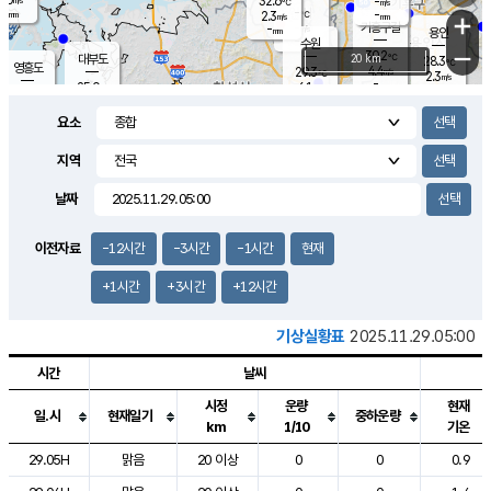
32.6
-
m/s
℃
-
-
-
mm
2.3
℃
mm
+
m/s
기흥구갈
-
-
m/s
mm
용인
-
수원
mm
−
30.2
℃
대부도
20 km
28.3
℃
영흥도
4.4
29.3
m/s
℃
2.3
m/s
-
mm
6.1
25.0
m/s
-
℃
mm
29.7
℃
-
오산
4.5
mm
m/s
6.0
m/s
7.0
mm
요소
-
mm
향남
27.2
℃
2.6
m/s
27.4
-
지역
℃
운평
mm
송탄
2.5
℃
m/s
-
s
mm
23.1
보
℃
날짜
26.2
℃
5.5
m/s
산
1.0
m/s
25.0
22.
mm
-
mm
0.4
℃
이전자료
-12시간
-3시간
-1시간
현재
1.0
/s
+1시간
+3시간
+12시간
기상실황표
2025.11.29.05:00
시간
날씨
시정
운량
현재
일.시
현재일기
중하운량
km
1/10
기온
도시별 기상실황표로 지점, 날씨, 기온, 강수, 바람, 기압등을 안내한 표입
29.05H
맑음
20 이상
0
0
0.9